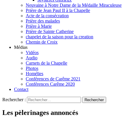
Neuvaine à Notre Dame de la Médaille Miraculeuse
Prière de Jean Paul II à la Chapelle
Acte de la consécration
Prière des malades
Prière à Marie
Prière de Sainte Catherine
chapelet de la saison pour la creation
Chemin de Croix
Médias
Vidéos
Audio
Carnets de la Chapelle
Photos
Homélies
Conférences de Carême 2021
Conférences Carême 2020
Contact
Rechercher :
Les pèlerinages annoncés