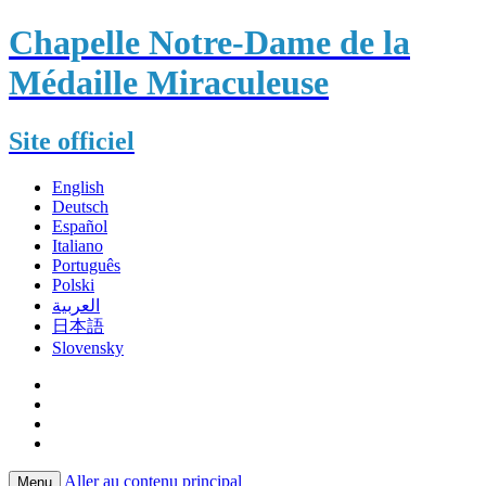
Chapelle Notre-Dame de la
Médaille Miraculeuse
Site officiel
English
Deutsch
Español
Italiano
Português
Polski
العربية
日本語
Slovensky
Aller au contenu principal
Menu