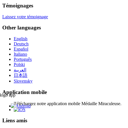
Témoignages
Laissez votre témoignage
Other languages
English
Deutsch
Español
Italiano
Português
Polski
العربية
日本語
Slovensky
Application mobile
Téléchargez notre application mobile Médaille Miraculeuse.
Liens amis