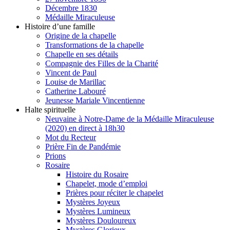
Décembre 1830
Médaille Miraculeuse
Histoire d’une famille
Origine de la chapelle
Transformations de la chapelle
Chapelle en ses détails
Compagnie des Filles de la Charité
Vincent de Paul
Louise de Marillac
Catherine Labouré
Jeunesse Mariale Vincentienne
Halte spirituelle
Neuvaine à Notre-Dame de la Médaille Miraculeuse
(2020) en direct à 18h30
Mot du Recteur
Prière Fin de Pandémie
Prions
Rosaire
Histoire du Rosaire
Chapelet, mode d’emploi
Prières pour réciter le chapelet
Mystères Joyeux
Mystères Lumineux
Mystères Douloureux
Mystères Glorieux