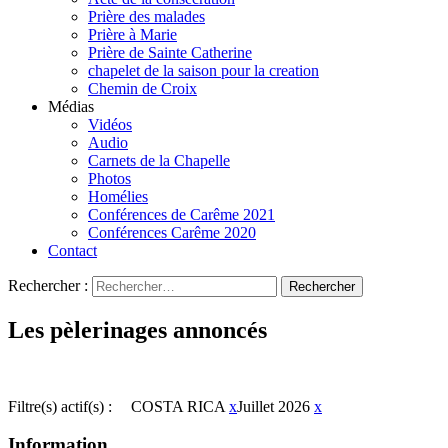
Prière des malades
Prière à Marie
Prière de Sainte Catherine
chapelet de la saison pour la creation
Chemin de Croix
Médias
Vidéos
Audio
Carnets de la Chapelle
Photos
Homélies
Conférences de Carême 2021
Conférences Carême 2020
Contact
Rechercher :
Les pèlerinages annoncés
Filtre(s) actif(s) :
COSTA RICA
x
Juillet 2026
x
Information