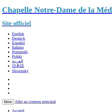
Chapelle Notre-Dame de la Méda
Site officiel
English
Deutsch
Español
Italiano
Português
Polski
العربية
日本語
Slovensky
Aller au contenu principal
Menu
Accueil