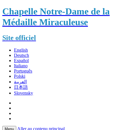
Chapelle Notre-Dame de la
Médaille Miraculeuse
Site officiel
English
Deutsch
Español
Italiano
Português
Polski
العربية
日本語
Slovensky
Aller au contenu principal
Menu