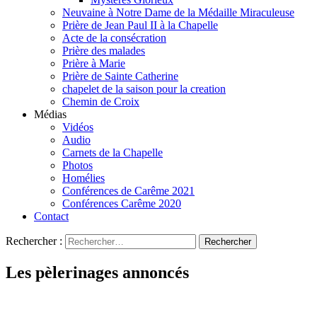
Neuvaine à Notre Dame de la Médaille Miraculeuse
Prière de Jean Paul II à la Chapelle
Acte de la consécration
Prière des malades
Prière à Marie
Prière de Sainte Catherine
chapelet de la saison pour la creation
Chemin de Croix
Médias
Vidéos
Audio
Carnets de la Chapelle
Photos
Homélies
Conférences de Carême 2021
Conférences Carême 2020
Contact
Rechercher :
Les pèlerinages annoncés