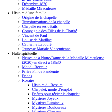
Décembre 1830
Médaille Miraculeuse
Histoire d’une famille
Origine de la chapelle
Transformations de la chapelle
Chapelle en ses détails
Compagnie des Filles de la Charité
Vincent de Paul
Louise de Marillac
Catherine Labouré
Jeunesse Mariale Vincentienne
Halte spirituelle
Neuvaine à Notre-Dame de la Médaille Miraculeuse
(2020) en direct à 18h30
Mot du Recteur
Prière Fin de Pandémie
Prions
Rosaire
Histoire du Rosaire
Chapelet, mode d’emploi
Prières pour réciter le chapelet
Mystères Joyeux
Mystères Lumineux
Mystères Douloureux
Mystères Glorieux