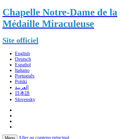
Chapelle Notre-Dame de la
Médaille Miraculeuse
Site officiel
English
Deutsch
Español
Italiano
Português
Polski
العربية
日本語
Slovensky
Aller au contenu principal
Menu