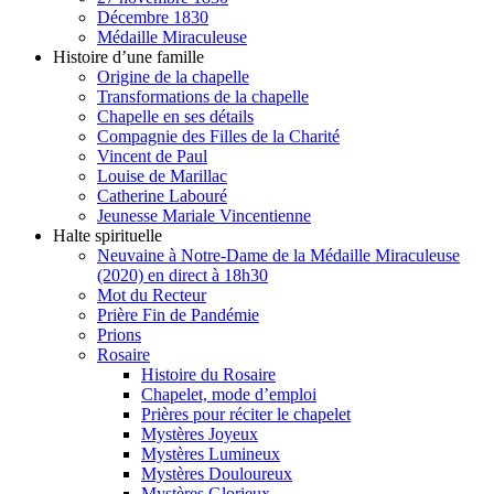
Décembre 1830
Médaille Miraculeuse
Histoire d’une famille
Origine de la chapelle
Transformations de la chapelle
Chapelle en ses détails
Compagnie des Filles de la Charité
Vincent de Paul
Louise de Marillac
Catherine Labouré
Jeunesse Mariale Vincentienne
Halte spirituelle
Neuvaine à Notre-Dame de la Médaille Miraculeuse
(2020) en direct à 18h30
Mot du Recteur
Prière Fin de Pandémie
Prions
Rosaire
Histoire du Rosaire
Chapelet, mode d’emploi
Prières pour réciter le chapelet
Mystères Joyeux
Mystères Lumineux
Mystères Douloureux
Mystères Glorieux