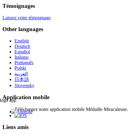
Témoignages
Laissez votre témoignage
Other languages
English
Deutsch
Español
Italiano
Português
Polski
العربية
日本語
Slovensky
Application mobile
Téléchargez notre application mobile Médaille Miraculeuse.
Liens amis