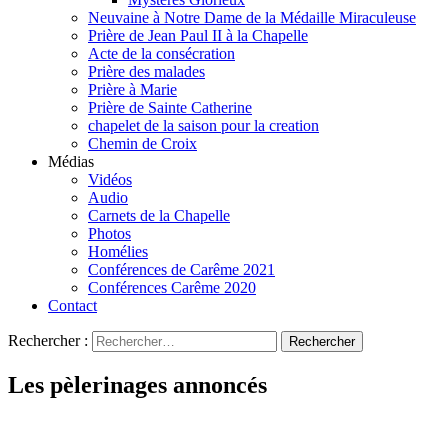
Neuvaine à Notre Dame de la Médaille Miraculeuse
Prière de Jean Paul II à la Chapelle
Acte de la consécration
Prière des malades
Prière à Marie
Prière de Sainte Catherine
chapelet de la saison pour la creation
Chemin de Croix
Médias
Vidéos
Audio
Carnets de la Chapelle
Photos
Homélies
Conférences de Carême 2021
Conférences Carême 2020
Contact
Rechercher :
Les pèlerinages annoncés