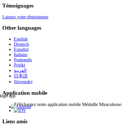
Témoignages
Laissez votre témoignage
Other languages
English
Deutsch
Español
Italiano
Português
Polski
العربية
日本語
Slovensky
Application mobile
Téléchargez notre application mobile Médaille Miraculeuse.
Liens amis