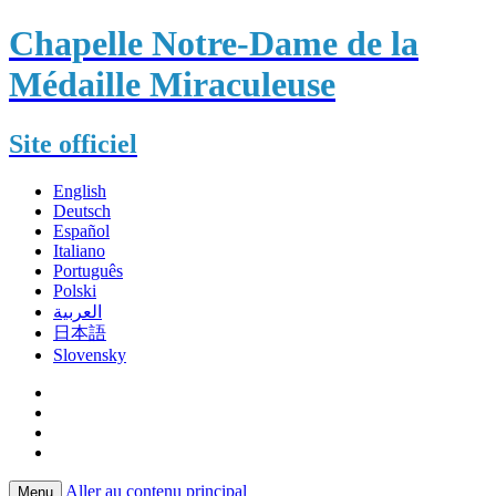
Chapelle Notre-Dame de la
Médaille Miraculeuse
Site officiel
English
Deutsch
Español
Italiano
Português
Polski
العربية
日本語
Slovensky
Aller au contenu principal
Menu