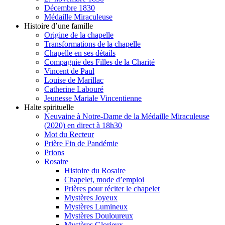
Décembre 1830
Médaille Miraculeuse
Histoire d’une famille
Origine de la chapelle
Transformations de la chapelle
Chapelle en ses détails
Compagnie des Filles de la Charité
Vincent de Paul
Louise de Marillac
Catherine Labouré
Jeunesse Mariale Vincentienne
Halte spirituelle
Neuvaine à Notre-Dame de la Médaille Miraculeuse
(2020) en direct à 18h30
Mot du Recteur
Prière Fin de Pandémie
Prions
Rosaire
Histoire du Rosaire
Chapelet, mode d’emploi
Prières pour réciter le chapelet
Mystères Joyeux
Mystères Lumineux
Mystères Douloureux
Mystères Glorieux