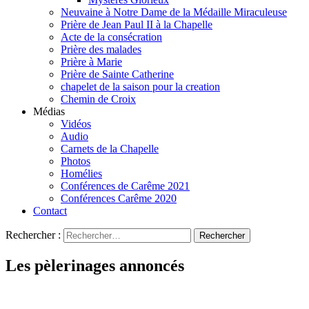
Neuvaine à Notre Dame de la Médaille Miraculeuse
Prière de Jean Paul II à la Chapelle
Acte de la consécration
Prière des malades
Prière à Marie
Prière de Sainte Catherine
chapelet de la saison pour la creation
Chemin de Croix
Médias
Vidéos
Audio
Carnets de la Chapelle
Photos
Homélies
Conférences de Carême 2021
Conférences Carême 2020
Contact
Rechercher :
Les pèlerinages annoncés