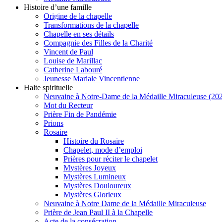
Histoire d’une famille
Origine de la chapelle
Transformations de la chapelle
Chapelle en ses détails
Compagnie des Filles de la Charité
Vincent de Paul
Louise de Marillac
Catherine Labouré
Jeunesse Mariale Vincentienne
Halte spirituelle
Neuvaine à Notre-Dame de la Médaille Miraculeuse (202
Mot du Recteur
Prière Fin de Pandémie
Prions
Rosaire
Histoire du Rosaire
Chapelet, mode d’emploi
Prières pour réciter le chapelet
Mystères Joyeux
Mystères Lumineux
Mystères Douloureux
Mystères Glorieux
Neuvaine à Notre Dame de la Médaille Miraculeuse
Prière de Jean Paul II à la Chapelle
Acte de la consécration