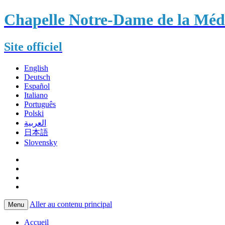
Chapelle Notre-Dame de la Méda
Site officiel
English
Deutsch
Español
Italiano
Português
Polski
العربية
日本語
Slovensky
Aller au contenu principal
Menu
Accueil