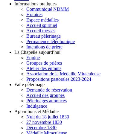
Informations pratiques
Communiqué NDMM
Horaires
Espace médailles
Accueil spirituel
Accueil messes
Bureau pèlerinage
Permanence téléphonique
Intentions de prière
La Chapelle aujourd’hui
Equipe
Groupes de prières
Atelier des enfants
Association de la Médaille Miraculeuse
Propositions pastorales 2023-2024
Faire pèlerinage
Demande de réservation
Accueil des groupes
Pèlerinages annoncés
Indulgence
Apparitions et Médaille
Nuit du 18 juillet 1830
27 novembre 1830
Décembre 1830
Médaille Miraculeuse