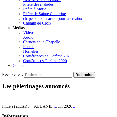
Prière des malades
Prière à Marie
Prière de Sainte Catherine
chapelet de la saison pour la creation
Chemin de Croix
Médias
Vidéos
Audio
Carnets de la Chapelle
Photos
Homélies
Conférences de Carême 2021
Conférences Carême 2020
Contact
Rechercher :
Les pèlerinages annoncés
Filtre(s) actif(s) :
ALBANIE
x
Juin 2026
x
Information