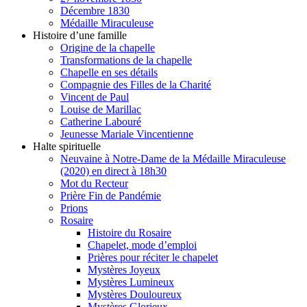
Décembre 1830
Médaille Miraculeuse
Histoire d’une famille
Origine de la chapelle
Transformations de la chapelle
Chapelle en ses détails
Compagnie des Filles de la Charité
Vincent de Paul
Louise de Marillac
Catherine Labouré
Jeunesse Mariale Vincentienne
Halte spirituelle
Neuvaine à Notre-Dame de la Médaille Miraculeuse
(2020) en direct à 18h30
Mot du Recteur
Prière Fin de Pandémie
Prions
Rosaire
Histoire du Rosaire
Chapelet, mode d’emploi
Prières pour réciter le chapelet
Mystères Joyeux
Mystères Lumineux
Mystères Douloureux
Mystères Glorieux