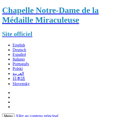
Chapelle Notre-Dame de la
Médaille Miraculeuse
Site officiel
English
Deutsch
Español
Italiano
Português
Polski
العربية
日本語
Slovensky
Aller au contenu principal
Menu