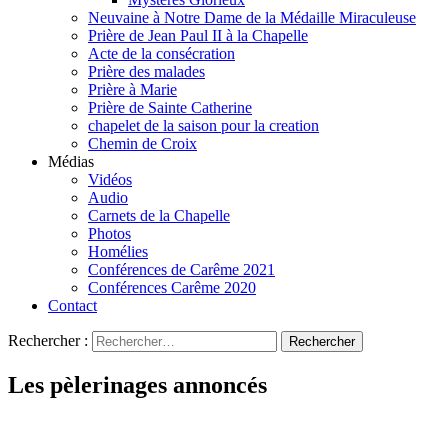
Neuvaine à Notre Dame de la Médaille Miraculeuse
Prière de Jean Paul II à la Chapelle
Acte de la consécration
Prière des malades
Prière à Marie
Prière de Sainte Catherine
chapelet de la saison pour la creation
Chemin de Croix
Médias
Vidéos
Audio
Carnets de la Chapelle
Photos
Homélies
Conférences de Carême 2021
Conférences Carême 2020
Contact
Rechercher :
Les pèlerinages annoncés