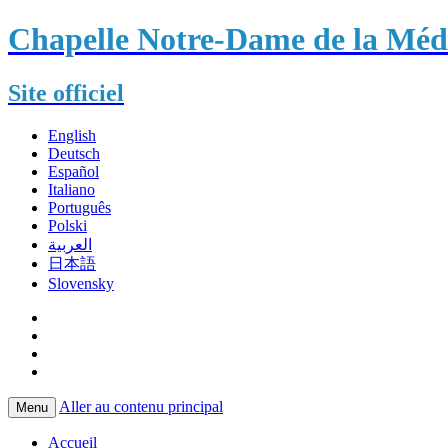
Chapelle Notre-Dame de la Méda
Site officiel
English
Deutsch
Español
Italiano
Português
Polski
العربية
日本語
Slovensky
Aller au contenu principal
Menu
Accueil