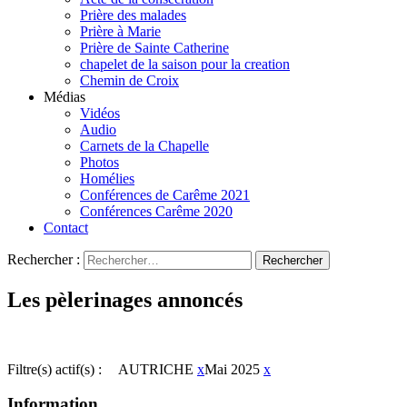
Prière des malades
Prière à Marie
Prière de Sainte Catherine
chapelet de la saison pour la creation
Chemin de Croix
Médias
Vidéos
Audio
Carnets de la Chapelle
Photos
Homélies
Conférences de Carême 2021
Conférences Carême 2020
Contact
Rechercher :
Les pèlerinages annoncés
Filtre(s) actif(s) :
AUTRICHE
x
Mai 2025
x
Information