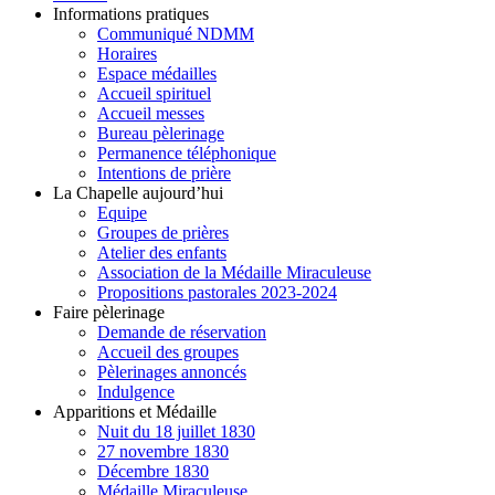
Informations pratiques
Communiqué NDMM
Horaires
Espace médailles
Accueil spirituel
Accueil messes
Bureau pèlerinage
Permanence téléphonique
Intentions de prière
La Chapelle aujourd’hui
Equipe
Groupes de prières
Atelier des enfants
Association de la Médaille Miraculeuse
Propositions pastorales 2023-2024
Faire pèlerinage
Demande de réservation
Accueil des groupes
Pèlerinages annoncés
Indulgence
Apparitions et Médaille
Nuit du 18 juillet 1830
27 novembre 1830
Décembre 1830
Médaille Miraculeuse