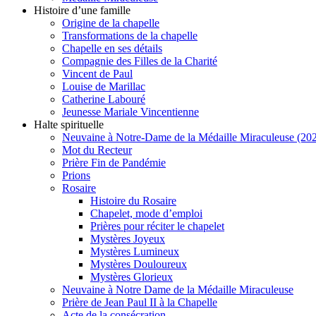
Histoire d’une famille
Origine de la chapelle
Transformations de la chapelle
Chapelle en ses détails
Compagnie des Filles de la Charité
Vincent de Paul
Louise de Marillac
Catherine Labouré
Jeunesse Mariale Vincentienne
Halte spirituelle
Neuvaine à Notre-Dame de la Médaille Miraculeuse (202
Mot du Recteur
Prière Fin de Pandémie
Prions
Rosaire
Histoire du Rosaire
Chapelet, mode d’emploi
Prières pour réciter le chapelet
Mystères Joyeux
Mystères Lumineux
Mystères Douloureux
Mystères Glorieux
Neuvaine à Notre Dame de la Médaille Miraculeuse
Prière de Jean Paul II à la Chapelle
Acte de la consécration