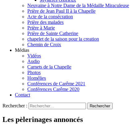
Neuvaine à Notre Dame de la Médaille Miraculeuse
Prière de Jean Paul II à la Chapelle
Acte de la consécration
Prière des malades
Prière à Marie
Prière de Sainte Catherine
chapelet de la saison pour la creation
Chemin de Croix
Médias
Vidéos
Audio
Carnets de la Chapelle
Photos
Homélies
Conférences de Carême 2021
Conférences Carême 2020
Contact
Rechercher :
Les pèlerinages annoncés