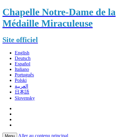
Chapelle Notre-Dame de la
Médaille Miraculeuse
Site officiel
English
Deutsch
Español
Italiano
Português
Polski
العربية
日本語
Slovensky
Aller au contenu principal
Menu