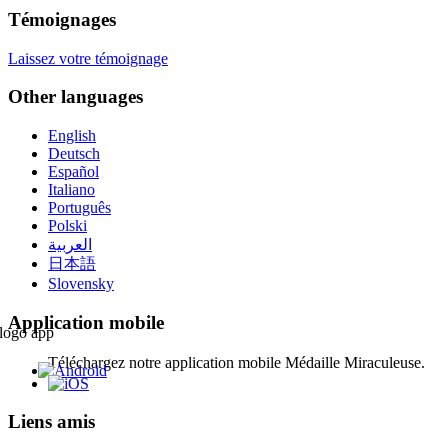
Témoignages
Laissez votre témoignage
Other languages
English
Deutsch
Español
Italiano
Português
Polski
العربية
日本語
Slovensky
Application mobile
Téléchargez notre application mobile Médaille Miraculeuse.
Liens amis