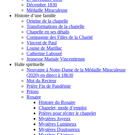
Décembre 1830
Médaille Miraculeuse
Histoire d’une famille
Origine de la chapelle
Transformations de la chapelle
Chapelle en ses détails
Compagnie des Filles de la Charité
Vincent de Paul
Louise de Marillac
Catherine Labouré
Jeunesse Mariale Vincentienne
Halte spirituelle
Neuvaine à Notre-Dame de la Médaille Miraculeuse
(2020) en direct à 18h30
Mot du Recteur
Prière Fin de Pandémie
Prions
Rosaire
Histoire du Rosaire
Chapelet, mode d’emploi
Prières pour réciter le chapelet
Mystères Joyeux
Mystères Lumineux
Mystères Douloureux
Mystères Glorieux