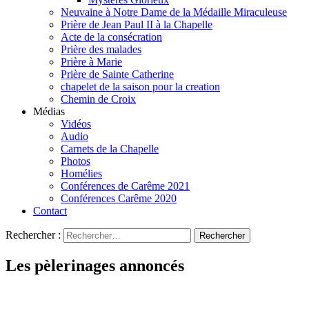
Neuvaine à Notre Dame de la Médaille Miraculeuse
Prière de Jean Paul II à la Chapelle
Acte de la consécration
Prière des malades
Prière à Marie
Prière de Sainte Catherine
chapelet de la saison pour la creation
Chemin de Croix
Médias
Vidéos
Audio
Carnets de la Chapelle
Photos
Homélies
Conférences de Carême 2021
Conférences Carême 2020
Contact
Rechercher :
Les pèlerinages annoncés