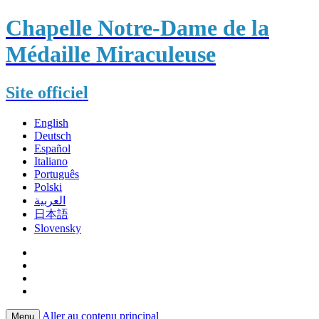
Chapelle Notre-Dame de la
Médaille Miraculeuse
Site officiel
English
Deutsch
Español
Italiano
Português
Polski
العربية
日本語
Slovensky
Aller au contenu principal
Menu