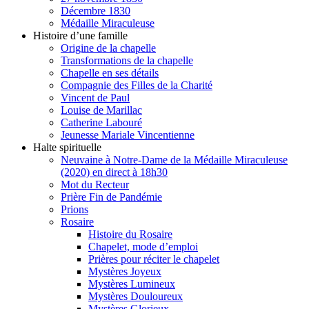
Décembre 1830
Médaille Miraculeuse
Histoire d’une famille
Origine de la chapelle
Transformations de la chapelle
Chapelle en ses détails
Compagnie des Filles de la Charité
Vincent de Paul
Louise de Marillac
Catherine Labouré
Jeunesse Mariale Vincentienne
Halte spirituelle
Neuvaine à Notre-Dame de la Médaille Miraculeuse
(2020) en direct à 18h30
Mot du Recteur
Prière Fin de Pandémie
Prions
Rosaire
Histoire du Rosaire
Chapelet, mode d’emploi
Prières pour réciter le chapelet
Mystères Joyeux
Mystères Lumineux
Mystères Douloureux
Mystères Glorieux