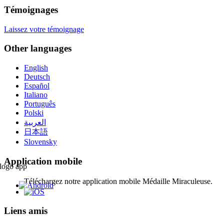
Témoignages
Laissez votre témoignage
Other languages
English
Deutsch
Español
Italiano
Português
Polski
العربية
日本語
Slovensky
Application mobile
Téléchargez notre application mobile Médaille Miraculeuse.
Liens amis