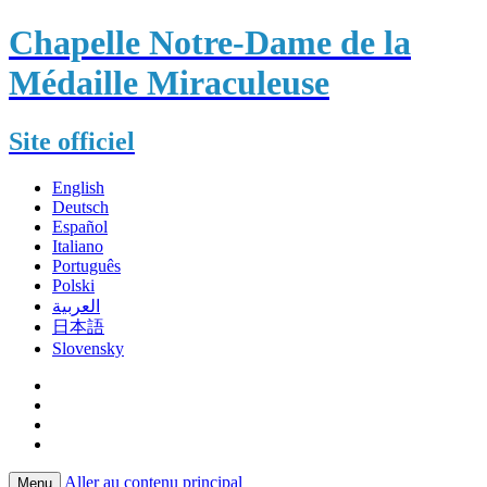
Chapelle Notre-Dame de la
Médaille Miraculeuse
Site officiel
English
Deutsch
Español
Italiano
Português
Polski
العربية
日本語
Slovensky
Aller au contenu principal
Menu