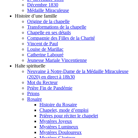
Décembre 1830
Médaille Miraculeuse
Histoire d’une famille
Origine de la chapelle
Transformations de la chapelle
Chapelle en ses détails
Compagnie des Filles de la Charité
Vincent de Paul
Louise de Marillac
Catherine Labouré
Jeunesse Mariale Vincentienne
Halte spirituelle
Neuvaine à Notre-Dame de la Médaille Miraculeuse
(2020) en direct à 18h30
Mot du Recteur
Prière Fin de Pandémie
Prions
Rosaire
Histoire du Rosaire
Chapelet, mode d’emploi
Prières pour réciter le chapelet
Mystères Joyeux
Mystères Lumineux
Mystères Douloureux
Mystères Glorieux