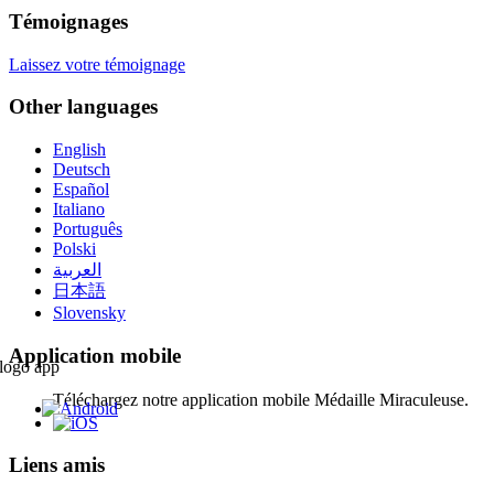
Témoignages
Laissez votre témoignage
Other languages
English
Deutsch
Español
Italiano
Português
Polski
العربية
日本語
Slovensky
Application mobile
Téléchargez notre application mobile Médaille Miraculeuse.
Liens amis