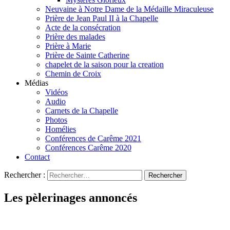
Neuvaine à Notre Dame de la Médaille Miraculeuse
Prière de Jean Paul II à la Chapelle
Acte de la consécration
Prière des malades
Prière à Marie
Prière de Sainte Catherine
chapelet de la saison pour la creation
Chemin de Croix
Médias
Vidéos
Audio
Carnets de la Chapelle
Photos
Homélies
Conférences de Carême 2021
Conférences Carême 2020
Contact
Rechercher :
Les pèlerinages annoncés