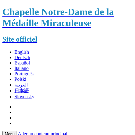
Chapelle Notre-Dame de la
Médaille Miraculeuse
Site officiel
English
Deutsch
Español
Italiano
Português
Polski
العربية
日本語
Slovensky
Aller au contenu principal
Menu