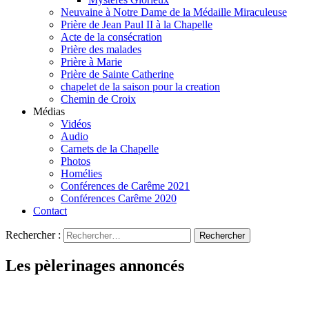
Neuvaine à Notre Dame de la Médaille Miraculeuse
Prière de Jean Paul II à la Chapelle
Acte de la consécration
Prière des malades
Prière à Marie
Prière de Sainte Catherine
chapelet de la saison pour la creation
Chemin de Croix
Médias
Vidéos
Audio
Carnets de la Chapelle
Photos
Homélies
Conférences de Carême 2021
Conférences Carême 2020
Contact
Rechercher :
Les pèlerinages annoncés