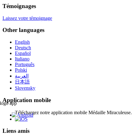
Témoignages
Laissez votre témoignage
Other languages
English
Deutsch
Español
Italiano
Português
Polski
العربية
日本語
Slovensky
Application mobile
Téléchargez notre application mobile Médaille Miraculeuse.
Liens amis