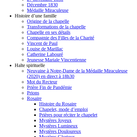
Décembre 1830
Médaille Miraculeuse
Histoire d’une famille
Origine de la chapelle
Transformations de la chapelle
Chapelle en ses détails
Compagnie des Filles de la Charité
Vincent de Paul
Louise de Marillac
Catherine Labouré
Jeunesse Mariale Vincentienne
Halte spirituelle
Neuvaine à Notre-Dame de la Médaille Miraculeuse
(2020) en direct à 18h30
Mot du Recteur
Prière Fin de Pandémie
Prions
Rosaire
Histoire du Rosaire
Chapelet, mode d’emploi
Prières pour réciter le chapelet
Mystères Joyeux
Mystères Lumineux
Mystères Douloureux
Mystères Glorieux