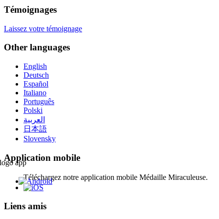
Témoignages
Laissez votre témoignage
Other languages
English
Deutsch
Español
Italiano
Português
Polski
العربية
日本語
Slovensky
Application mobile
Téléchargez notre application mobile Médaille Miraculeuse.
Liens amis