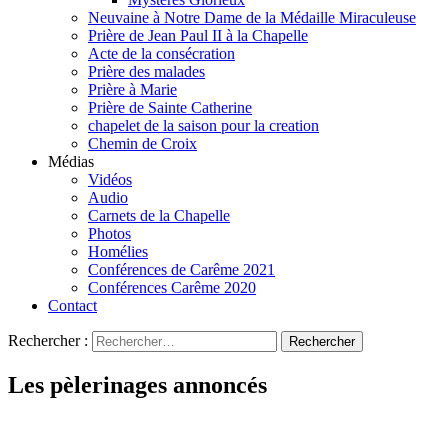
Neuvaine à Notre Dame de la Médaille Miraculeuse
Prière de Jean Paul II à la Chapelle
Acte de la consécration
Prière des malades
Prière à Marie
Prière de Sainte Catherine
chapelet de la saison pour la creation
Chemin de Croix
Médias
Vidéos
Audio
Carnets de la Chapelle
Photos
Homélies
Conférences de Carême 2021
Conférences Carême 2020
Contact
Rechercher :
Les pèlerinages annoncés