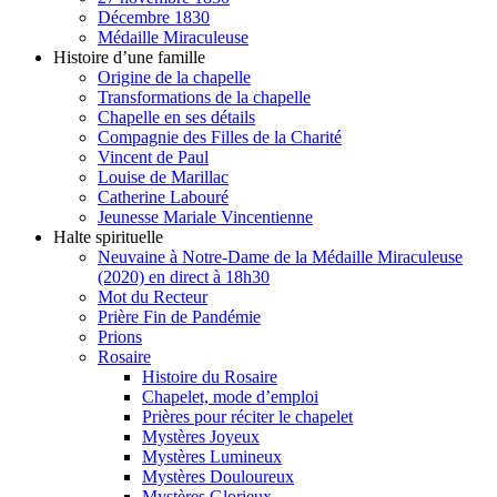
Décembre 1830
Médaille Miraculeuse
Histoire d’une famille
Origine de la chapelle
Transformations de la chapelle
Chapelle en ses détails
Compagnie des Filles de la Charité
Vincent de Paul
Louise de Marillac
Catherine Labouré
Jeunesse Mariale Vincentienne
Halte spirituelle
Neuvaine à Notre-Dame de la Médaille Miraculeuse
(2020) en direct à 18h30
Mot du Recteur
Prière Fin de Pandémie
Prions
Rosaire
Histoire du Rosaire
Chapelet, mode d’emploi
Prières pour réciter le chapelet
Mystères Joyeux
Mystères Lumineux
Mystères Douloureux
Mystères Glorieux