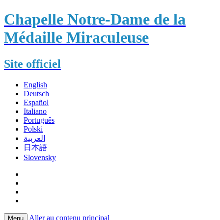
Chapelle Notre-Dame de la
Médaille Miraculeuse
Site officiel
English
Deutsch
Español
Italiano
Português
Polski
العربية
日本語
Slovensky
Aller au contenu principal
Menu