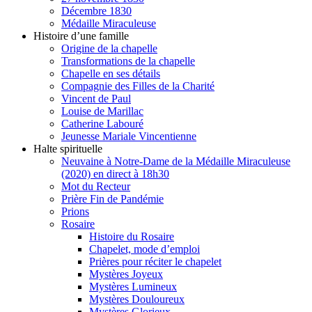
Décembre 1830
Médaille Miraculeuse
Histoire d’une famille
Origine de la chapelle
Transformations de la chapelle
Chapelle en ses détails
Compagnie des Filles de la Charité
Vincent de Paul
Louise de Marillac
Catherine Labouré
Jeunesse Mariale Vincentienne
Halte spirituelle
Neuvaine à Notre-Dame de la Médaille Miraculeuse
(2020) en direct à 18h30
Mot du Recteur
Prière Fin de Pandémie
Prions
Rosaire
Histoire du Rosaire
Chapelet, mode d’emploi
Prières pour réciter le chapelet
Mystères Joyeux
Mystères Lumineux
Mystères Douloureux
Mystères Glorieux