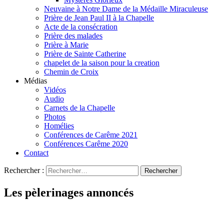
Neuvaine à Notre Dame de la Médaille Miraculeuse
Prière de Jean Paul II à la Chapelle
Acte de la consécration
Prière des malades
Prière à Marie
Prière de Sainte Catherine
chapelet de la saison pour la creation
Chemin de Croix
Médias
Vidéos
Audio
Carnets de la Chapelle
Photos
Homélies
Conférences de Carême 2021
Conférences Carême 2020
Contact
Rechercher :
Les pèlerinages annoncés