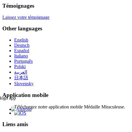
Témoignages
Laissez votre témoignage
Other languages
English
Deutsch
Español
Italiano
Português
Polski
العربية
日本語
Slovensky
Application mobile
Téléchargez notre application mobile Médaille Miraculeuse.
Liens amis