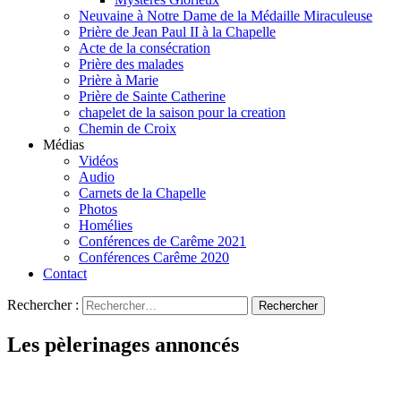
Neuvaine à Notre Dame de la Médaille Miraculeuse
Prière de Jean Paul II à la Chapelle
Acte de la consécration
Prière des malades
Prière à Marie
Prière de Sainte Catherine
chapelet de la saison pour la creation
Chemin de Croix
Médias
Vidéos
Audio
Carnets de la Chapelle
Photos
Homélies
Conférences de Carême 2021
Conférences Carême 2020
Contact
Rechercher :
Les pèlerinages annoncés