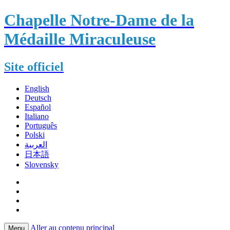
Chapelle Notre-Dame de la
Médaille Miraculeuse
Site officiel
English
Deutsch
Español
Italiano
Português
Polski
العربية
日本語
Slovensky
Aller au contenu principal
Menu