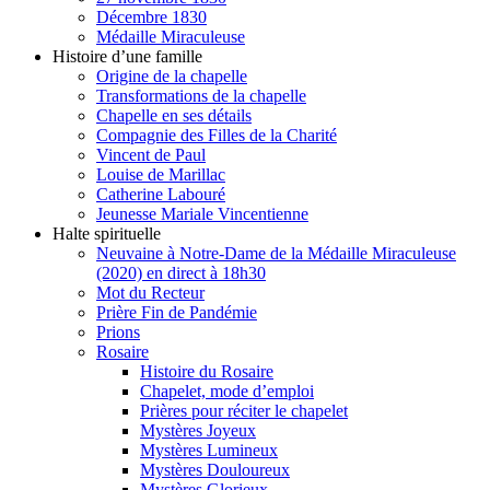
Décembre 1830
Médaille Miraculeuse
Histoire d’une famille
Origine de la chapelle
Transformations de la chapelle
Chapelle en ses détails
Compagnie des Filles de la Charité
Vincent de Paul
Louise de Marillac
Catherine Labouré
Jeunesse Mariale Vincentienne
Halte spirituelle
Neuvaine à Notre-Dame de la Médaille Miraculeuse
(2020) en direct à 18h30
Mot du Recteur
Prière Fin de Pandémie
Prions
Rosaire
Histoire du Rosaire
Chapelet, mode d’emploi
Prières pour réciter le chapelet
Mystères Joyeux
Mystères Lumineux
Mystères Douloureux
Mystères Glorieux