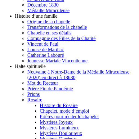
Décembre 1830
Médaille Miraculeuse
Histoire d’une famille
Origine de la chapelle
Transformations de la chapelle
Chapelle en ses détails
Compagnie des Filles de la Charité
Vincent de Paul
Louise de Marillac
Catherine Labouré
Jeunesse Mariale Vincentienne
Halte spirituelle
Neuvaine à Notre-Dame de la Médaille Miraculeuse
(2020) en direct à 18h30
Mot du Recteur
Prière Fin de Pandémie
Prions
Rosaire
Histoire du Rosaire
Chapelet, mode d’emploi
Prières pour réciter le chapelet
Mystères Joyeux
Mystères Lumineux
Mystères Douloureux
Mystères Glorieux