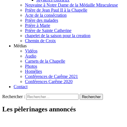
Neuvaine à Notre Dame de la Médaille Miraculeuse
Prière de Jean Paul II à la Chapelle
Acte de la consécration
Prière des malades
Prière à Marie
Prière de Sainte Catherine
chapelet de la saison pour la creation
Chemin de Croix
Médias
Vidéos
Audio
Carnets de la Chapelle
Photos
Homélies
Conférences de Carême 2021
Conférences Carême 2020
Contact
Rechercher :
Les pèlerinages annoncés