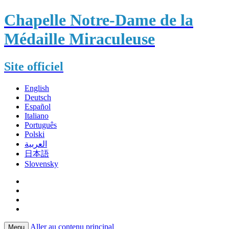
Chapelle Notre-Dame de la
Médaille Miraculeuse
Site officiel
English
Deutsch
Español
Italiano
Português
Polski
العربية
日本語
Slovensky
Aller au contenu principal
Menu