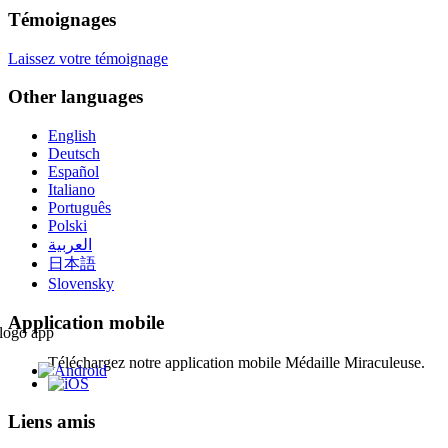
Témoignages
Laissez votre témoignage
Other languages
English
Deutsch
Español
Italiano
Português
Polski
العربية
日本語
Slovensky
Application mobile
Téléchargez notre application mobile Médaille Miraculeuse.
Liens amis