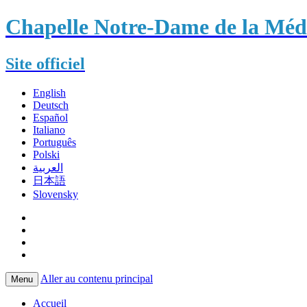
Chapelle Notre-Dame de la Méda
Site officiel
English
Deutsch
Español
Italiano
Português
Polski
العربية
日本語
Slovensky
Aller au contenu principal
Menu
Accueil