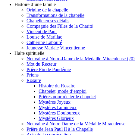
Histoire d’une famille
Origine de la chapelle
Transformations de la chapelle
Chapelle en ses détails
Compagnie des Filles de la Charité
Vincent de Paul
Louise de Marillac
Catherine Labouré
Jeunesse Mariale Vincentienne
Halte spirituelle
Neuvaine à Notre-Dame de la Médaille Miraculeuse (202
Mot du Recteur
Prière Fin de Pandémie
Prions
Rosaire
Histoire du Rosaire
Chapelet, mode d’emploi
Prières pour réciter le chapelet
Mystères Joyeux
Mystères Lumineux
Mystères Douloureux
Mystères Glorieux
Neuvaine à Notre Dame de la Médaille Miraculeuse
Prière de Jean Paul II à la Chapelle
Acte de la consécration