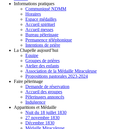
Informations pratiques
Communiqué NDMM
Horaires
Espace médailles
Accueil spirituel
Accueil messes
Bureau pèlerinage
Permanence téléphonique
Intentions de prière
La Chapelle aujourd’hui
Equipe
Groupes de prières
Atelier des enfants
Association de la Médaille Miraculeuse
Propositions pastorales 2023-2024
Faire pèlerinage
Demande de réservation
Accueil des groupes
Pèlerinages annoncés
Indulgence
Apparitions et Médaille
Nuit du 18 juillet 1830
27 novembre 1830
Décembre 1830
Médaille Miraculeuse