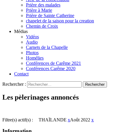
Prière des malades
Prière à Marie
Prière de Sainte Catherine
chapelet de la saison pour la creation
Chemin de Croix
Médias
Vidéos
Audio
Carnets de la Chapelle
Photos
Homélies
Conférences de Carême 2021
Conférences Carême 2020
Contact
Rechercher :
Les pèlerinages annoncés
Filtre(s) actif(s) :
THAÏLANDE
x
Août 2022
x
Information