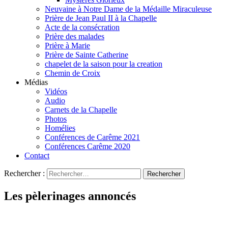
Neuvaine à Notre Dame de la Médaille Miraculeuse
Prière de Jean Paul II à la Chapelle
Acte de la consécration
Prière des malades
Prière à Marie
Prière de Sainte Catherine
chapelet de la saison pour la creation
Chemin de Croix
Médias
Vidéos
Audio
Carnets de la Chapelle
Photos
Homélies
Conférences de Carême 2021
Conférences Carême 2020
Contact
Rechercher :
Les pèlerinages annoncés