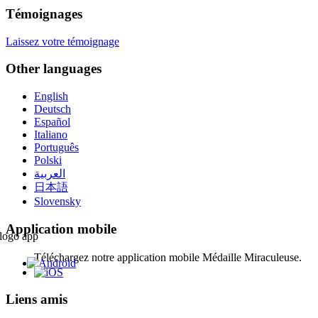
Témoignages
Laissez votre témoignage
Other languages
English
Deutsch
Español
Italiano
Português
Polski
العربية
日本語
Slovensky
Application mobile
Téléchargez notre application mobile Médaille Miraculeuse.
Liens amis