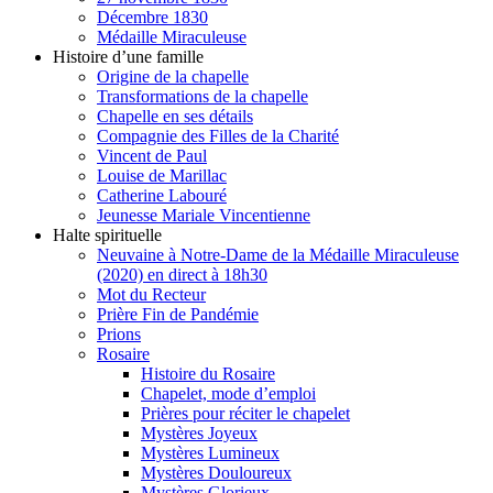
Décembre 1830
Médaille Miraculeuse
Histoire d’une famille
Origine de la chapelle
Transformations de la chapelle
Chapelle en ses détails
Compagnie des Filles de la Charité
Vincent de Paul
Louise de Marillac
Catherine Labouré
Jeunesse Mariale Vincentienne
Halte spirituelle
Neuvaine à Notre-Dame de la Médaille Miraculeuse
(2020) en direct à 18h30
Mot du Recteur
Prière Fin de Pandémie
Prions
Rosaire
Histoire du Rosaire
Chapelet, mode d’emploi
Prières pour réciter le chapelet
Mystères Joyeux
Mystères Lumineux
Mystères Douloureux
Mystères Glorieux