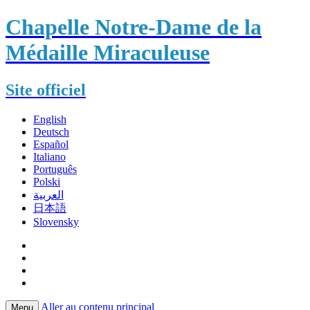
Chapelle Notre-Dame de la
Médaille Miraculeuse
Site officiel
English
Deutsch
Español
Italiano
Português
Polski
العربية
日本語
Slovensky
Aller au contenu principal
Menu