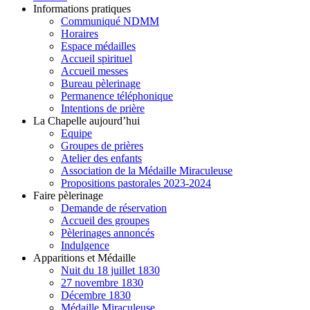
Informations pratiques
Communiqué NDMM
Horaires
Espace médailles
Accueil spirituel
Accueil messes
Bureau pèlerinage
Permanence téléphonique
Intentions de prière
La Chapelle aujourd’hui
Equipe
Groupes de prières
Atelier des enfants
Association de la Médaille Miraculeuse
Propositions pastorales 2023-2024
Faire pèlerinage
Demande de réservation
Accueil des groupes
Pèlerinages annoncés
Indulgence
Apparitions et Médaille
Nuit du 18 juillet 1830
27 novembre 1830
Décembre 1830
Médaille Miraculeuse