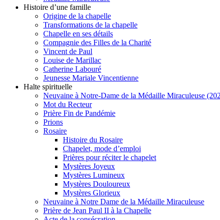
Histoire d’une famille
Origine de la chapelle
Transformations de la chapelle
Chapelle en ses détails
Compagnie des Filles de la Charité
Vincent de Paul
Louise de Marillac
Catherine Labouré
Jeunesse Mariale Vincentienne
Halte spirituelle
Neuvaine à Notre-Dame de la Médaille Miraculeuse (202
Mot du Recteur
Prière Fin de Pandémie
Prions
Rosaire
Histoire du Rosaire
Chapelet, mode d’emploi
Prières pour réciter le chapelet
Mystères Joyeux
Mystères Lumineux
Mystères Douloureux
Mystères Glorieux
Neuvaine à Notre Dame de la Médaille Miraculeuse
Prière de Jean Paul II à la Chapelle
Acte de la consécration