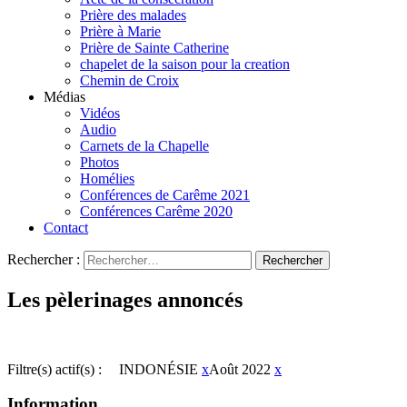
Prière des malades
Prière à Marie
Prière de Sainte Catherine
chapelet de la saison pour la creation
Chemin de Croix
Médias
Vidéos
Audio
Carnets de la Chapelle
Photos
Homélies
Conférences de Carême 2021
Conférences Carême 2020
Contact
Rechercher :
Les pèlerinages annoncés
Filtre(s) actif(s) :
INDONÉSIE
x
Août 2022
x
Information