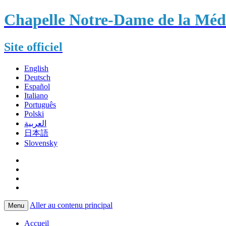
Chapelle Notre-Dame de la Méda
Site officiel
English
Deutsch
Español
Italiano
Português
Polski
العربية
日本語
Slovensky
Aller au contenu principal
Menu
Accueil