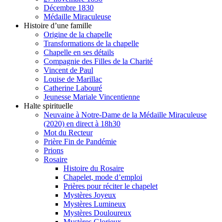
Décembre 1830
Médaille Miraculeuse
Histoire d’une famille
Origine de la chapelle
Transformations de la chapelle
Chapelle en ses détails
Compagnie des Filles de la Charité
Vincent de Paul
Louise de Marillac
Catherine Labouré
Jeunesse Mariale Vincentienne
Halte spirituelle
Neuvaine à Notre-Dame de la Médaille Miraculeuse
(2020) en direct à 18h30
Mot du Recteur
Prière Fin de Pandémie
Prions
Rosaire
Histoire du Rosaire
Chapelet, mode d’emploi
Prières pour réciter le chapelet
Mystères Joyeux
Mystères Lumineux
Mystères Douloureux
Mystères Glorieux