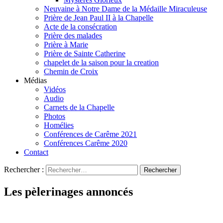
Neuvaine à Notre Dame de la Médaille Miraculeuse
Prière de Jean Paul II à la Chapelle
Acte de la consécration
Prière des malades
Prière à Marie
Prière de Sainte Catherine
chapelet de la saison pour la creation
Chemin de Croix
Médias
Vidéos
Audio
Carnets de la Chapelle
Photos
Homélies
Conférences de Carême 2021
Conférences Carême 2020
Contact
Rechercher :
Les pèlerinages annoncés