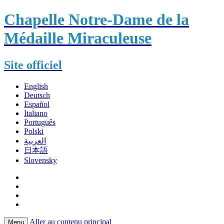
Chapelle Notre-Dame de la
Médaille Miraculeuse
Site officiel
English
Deutsch
Español
Italiano
Português
Polski
العربية
日本語
Slovensky
Aller au contenu principal
Menu