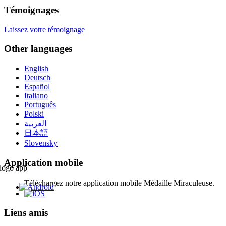
Témoignages
Laissez votre témoignage
Other languages
English
Deutsch
Español
Italiano
Português
Polski
العربية
日本語
Slovensky
Application mobile
Téléchargez notre application mobile Médaille Miraculeuse.
Liens amis