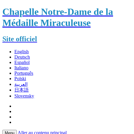
Chapelle Notre-Dame de la
Médaille Miraculeuse
Site officiel
English
Deutsch
Español
Italiano
Português
Polski
العربية
日本語
Slovensky
Aller au contenu principal
Menu