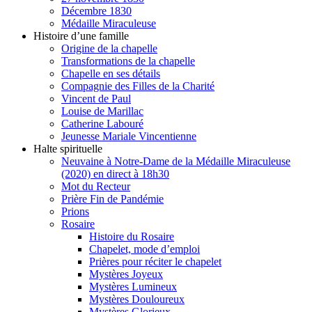
Décembre 1830
Médaille Miraculeuse
Histoire d’une famille
Origine de la chapelle
Transformations de la chapelle
Chapelle en ses détails
Compagnie des Filles de la Charité
Vincent de Paul
Louise de Marillac
Catherine Labouré
Jeunesse Mariale Vincentienne
Halte spirituelle
Neuvaine à Notre-Dame de la Médaille Miraculeuse
(2020) en direct à 18h30
Mot du Recteur
Prière Fin de Pandémie
Prions
Rosaire
Histoire du Rosaire
Chapelet, mode d’emploi
Prières pour réciter le chapelet
Mystères Joyeux
Mystères Lumineux
Mystères Douloureux
Mystères Glorieux