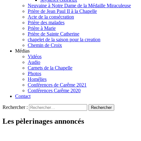
Neuvaine à Notre Dame de la Médaille Miraculeuse
Prière de Jean Paul II à la Chapelle
Acte de la consécration
Prière des malades
Prière à Marie
Prière de Sainte Catherine
chapelet de la saison pour la creation
Chemin de Croix
Médias
Vidéos
Audio
Carnets de la Chapelle
Photos
Homélies
Conférences de Carême 2021
Conférences Carême 2020
Contact
Rechercher :
Les pèlerinages annoncés