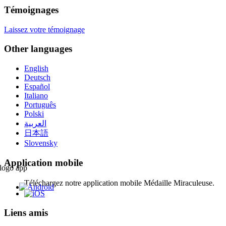
Témoignages
Laissez votre témoignage
Other languages
English
Deutsch
Español
Italiano
Português
Polski
العربية
日本語
Slovensky
Application mobile
Téléchargez notre application mobile Médaille Miraculeuse.
Liens amis