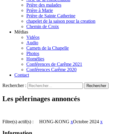
Prière des malades
Prière à Marie
Prière de Sainte Catherine
chapelet de la saison pour la creation
Chemin de Croix
Médias
Vidéos
Audio
Carnets de la Chapelle
Photos
Homélies
Conférences de Carême 2021
Conférences Carême 2020
Contact
Rechercher :
Les pèlerinages annoncés
Filtre(s) actif(s) :
HONG-KONG
x
Octobre 2024
x
Information