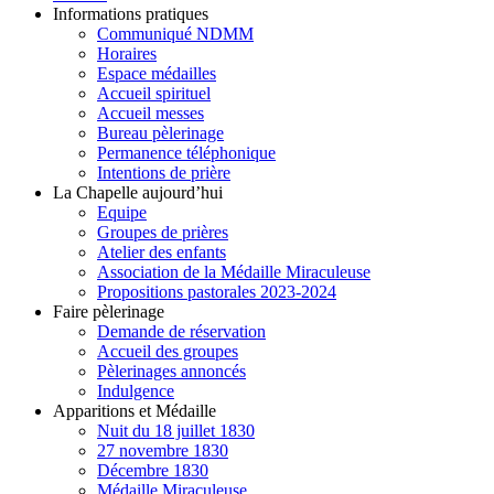
Informations pratiques
Communiqué NDMM
Horaires
Espace médailles
Accueil spirituel
Accueil messes
Bureau pèlerinage
Permanence téléphonique
Intentions de prière
La Chapelle aujourd’hui
Equipe
Groupes de prières
Atelier des enfants
Association de la Médaille Miraculeuse
Propositions pastorales 2023-2024
Faire pèlerinage
Demande de réservation
Accueil des groupes
Pèlerinages annoncés
Indulgence
Apparitions et Médaille
Nuit du 18 juillet 1830
27 novembre 1830
Décembre 1830
Médaille Miraculeuse