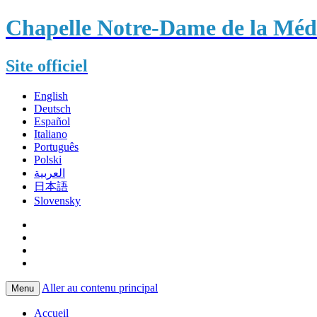
Chapelle Notre-Dame de la Méda
Site officiel
English
Deutsch
Español
Italiano
Português
Polski
العربية
日本語
Slovensky
Aller au contenu principal
Menu
Accueil