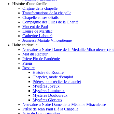
Histoire d’une famille
Origine de la chapelle
Transformations de la chapelle
Chapelle en ses détails
Compagnie des Filles de la Charité
Vincent de Paul
Louise de Marillac
Catherine Labouré
Jeunesse Mariale Vincentienne
Halte spirituelle
Neuvaine à Notre-Dame de la Médaille Miraculeuse (202
Mot du Recteur
Prière Fin de Pandémie
Prions
Rosaire
Histoire du Rosaire
Chapelet, mode d’emploi
Prières pour réciter le chapelet
Mystères Joyeux
Mystères Lumineux
Mystères Douloureux
Mystères Glorieux
Neuvaine à Notre Dame de la Médaille Miraculeuse
Prière de Jean Paul II à la Chapelle
Acte de la consécration