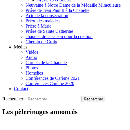
Neuvaine à Notre Dame de la Médaille Miraculeuse
Prière de Jean Paul II à la Chapelle
Acte de la consécration
Prière des malades
Prière à Marie
Prière de Sainte Catherine
chapelet de la saison pour la creation
Chemin de Croix
Médias
Vidéos
Audio
Carnets de la Chapelle
Photos
Homélies
Conférences de Carême 2021
Conférences Carême 2020
Contact
Rechercher :
Les pèlerinages annoncés