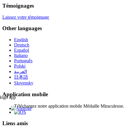
Témoignages
Laissez votre témoignage
Other languages
English
Deutsch
Español
Italiano
Português
Polski
العربية
日本語
Slovensky
Application mobile
Téléchargez notre application mobile Médaille Miraculeuse.
Liens amis