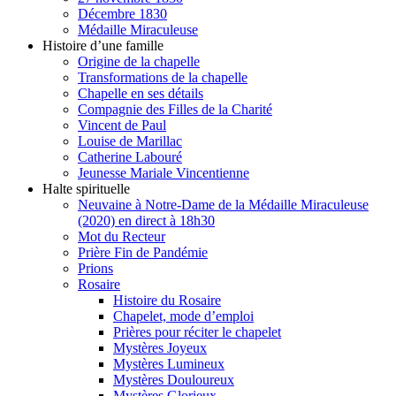
Décembre 1830
Médaille Miraculeuse
Histoire d’une famille
Origine de la chapelle
Transformations de la chapelle
Chapelle en ses détails
Compagnie des Filles de la Charité
Vincent de Paul
Louise de Marillac
Catherine Labouré
Jeunesse Mariale Vincentienne
Halte spirituelle
Neuvaine à Notre-Dame de la Médaille Miraculeuse
(2020) en direct à 18h30
Mot du Recteur
Prière Fin de Pandémie
Prions
Rosaire
Histoire du Rosaire
Chapelet, mode d’emploi
Prières pour réciter le chapelet
Mystères Joyeux
Mystères Lumineux
Mystères Douloureux
Mystères Glorieux