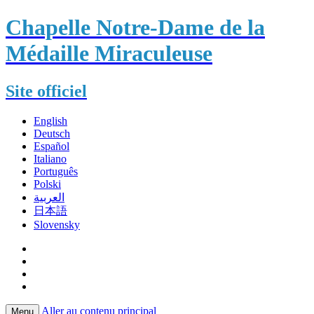
Chapelle Notre-Dame de la
Médaille Miraculeuse
Site officiel
English
Deutsch
Español
Italiano
Português
Polski
العربية
日本語
Slovensky
Aller au contenu principal
Menu