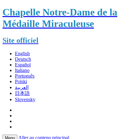
Chapelle Notre-Dame de la
Médaille Miraculeuse
Site officiel
English
Deutsch
Español
Italiano
Português
Polski
العربية
日本語
Slovensky
Aller au contenu principal
Menu