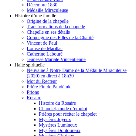
Décembre 1830
Médaille Miraculeuse
Histoire d’une famille
Origine de la chapelle
Transformations de la chapelle
Chapelle en ses détails
Compagnie des Filles de la Charité
Vincent de Paul
Louise de Marillac
Catherine Labouré
Jeunesse Mariale Vincentienne
Halte spirituelle
Neuvaine à Notre-Dame de la Médaille Miraculeuse
(2020) en direct à 18h30
Mot du Recteur
Prière Fin de Pandémie
Prions
Rosaire
Histoire du Rosaire
Chapelet, mode d’emploi
Prières pour réciter le chapelet
Mystères Joyeux
Mystères Lumineux
Mystères Douloureux
Mystères Glorieux