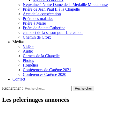
Neuvaine à Notre Dame de la Médaille Miraculeuse
Prière de Jean Paul II à la Chapelle
Acte de la consécration
Prière des malades
Prière à Marie
Prière de Sainte Catherine
chapelet de la saison pour la creation
Chemin de Croix
Médias
Vidéos
Audio
Carnets de la Chapelle
Photos
Homélies
Conférences de Carême 2021
Conférences Carême 2020
Contact
Rechercher :
Les pèlerinages annoncés