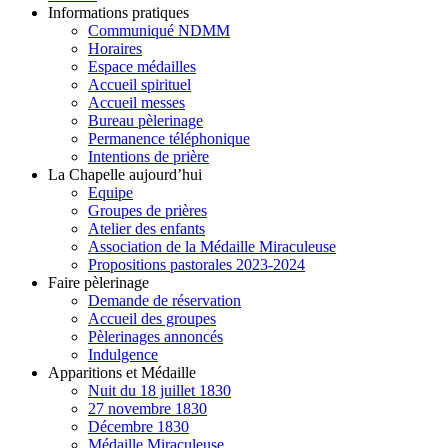
Informations pratiques
Communiqué NDMM
Horaires
Espace médailles
Accueil spirituel
Accueil messes
Bureau pèlerinage
Permanence téléphonique
Intentions de prière
La Chapelle aujourd’hui
Equipe
Groupes de prières
Atelier des enfants
Association de la Médaille Miraculeuse
Propositions pastorales 2023-2024
Faire pèlerinage
Demande de réservation
Accueil des groupes
Pèlerinages annoncés
Indulgence
Apparitions et Médaille
Nuit du 18 juillet 1830
27 novembre 1830
Décembre 1830
Médaille Miraculeuse