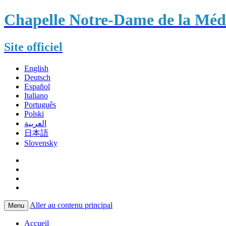
Chapelle Notre-Dame de la Méda
Site officiel
English
Deutsch
Español
Italiano
Português
Polski
العربية
日本語
Slovensky
Aller au contenu principal
Menu
Accueil