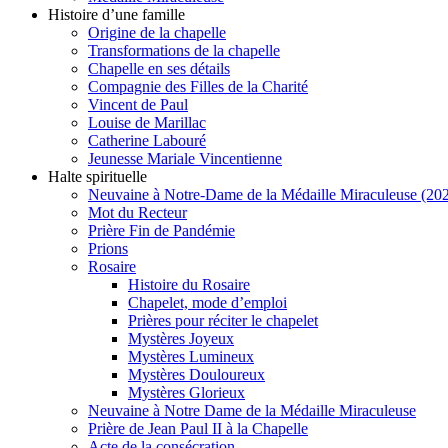
Histoire d’une famille
Origine de la chapelle
Transformations de la chapelle
Chapelle en ses détails
Compagnie des Filles de la Charité
Vincent de Paul
Louise de Marillac
Catherine Labouré
Jeunesse Mariale Vincentienne
Halte spirituelle
Neuvaine à Notre-Dame de la Médaille Miraculeuse (202
Mot du Recteur
Prière Fin de Pandémie
Prions
Rosaire
Histoire du Rosaire
Chapelet, mode d’emploi
Prières pour réciter le chapelet
Mystères Joyeux
Mystères Lumineux
Mystères Douloureux
Mystères Glorieux
Neuvaine à Notre Dame de la Médaille Miraculeuse
Prière de Jean Paul II à la Chapelle
Acte de la consécration