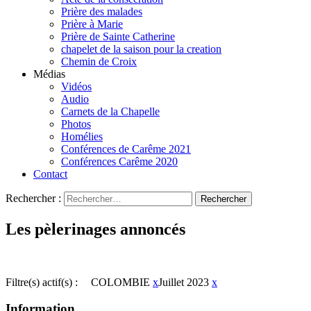
Prière des malades
Prière à Marie
Prière de Sainte Catherine
chapelet de la saison pour la creation
Chemin de Croix
Médias
Vidéos
Audio
Carnets de la Chapelle
Photos
Homélies
Conférences de Carême 2021
Conférences Carême 2020
Contact
Rechercher :
Les pèlerinages annoncés
Filtre(s) actif(s) :
COLOMBIE
x
Juillet 2023
x
Information