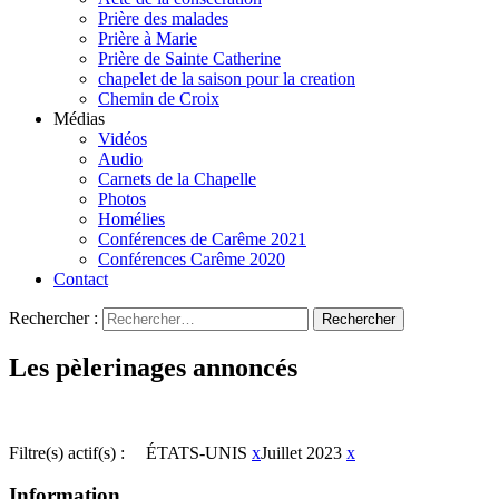
Prière des malades
Prière à Marie
Prière de Sainte Catherine
chapelet de la saison pour la creation
Chemin de Croix
Médias
Vidéos
Audio
Carnets de la Chapelle
Photos
Homélies
Conférences de Carême 2021
Conférences Carême 2020
Contact
Rechercher :
Les pèlerinages annoncés
Filtre(s) actif(s) :
ÉTATS-UNIS
x
Juillet 2023
x
Information