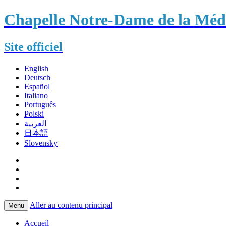
Chapelle Notre-Dame de la Méda
Site officiel
English
Deutsch
Español
Italiano
Português
Polski
العربية
日本語
Slovensky
Aller au contenu principal
Menu
Accueil