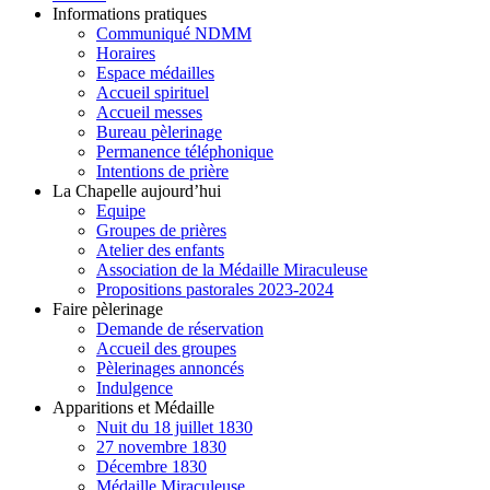
Informations pratiques
Communiqué NDMM
Horaires
Espace médailles
Accueil spirituel
Accueil messes
Bureau pèlerinage
Permanence téléphonique
Intentions de prière
La Chapelle aujourd’hui
Equipe
Groupes de prières
Atelier des enfants
Association de la Médaille Miraculeuse
Propositions pastorales 2023-2024
Faire pèlerinage
Demande de réservation
Accueil des groupes
Pèlerinages annoncés
Indulgence
Apparitions et Médaille
Nuit du 18 juillet 1830
27 novembre 1830
Décembre 1830
Médaille Miraculeuse