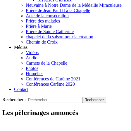
Neuvaine à Notre Dame de la Médaille Miraculeuse
Prière de Jean Paul II à la Chapelle
Acte de la consécration
Prière des malades
Prière à Marie
Prière de Sainte Catherine
chapelet de la saison pour la creation
Chemin de Croix
Médias
Vidéos
Audio
Carnets de la Chapelle
Photos
Homélies
Conférences de Carême 2021
Conférences Carême 2020
Contact
Rechercher :
Les pèlerinages annoncés