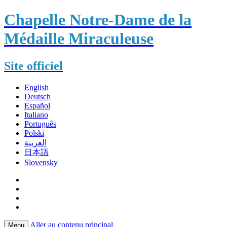
Chapelle Notre-Dame de la
Médaille Miraculeuse
Site officiel
English
Deutsch
Español
Italiano
Português
Polski
العربية
日本語
Slovensky
Aller au contenu principal
Menu