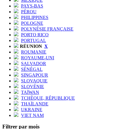
MEXIQUE
PAYS-BAS
PÉROU
PHILIPPINES
POLOGNE
POLYNÉSIE FRANÇAISE
PORTO RICO
PORTUGAL
RÉUNION
X
ROUMANIE
ROYAUME-UNI
SALVADOR
SÉNÉGAL
SINGAPOUR
SLOVAQUIE
SLOVÉNIE
TAÏWAN
TCHÈQUE, RÉPUBLIQUE
THAÏLANDE
UKRAINE
VIET NAM
Filtrer par mois