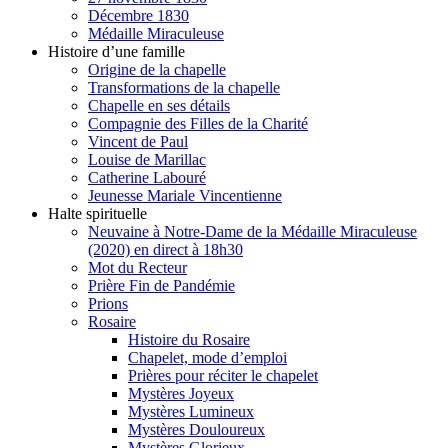
Décembre 1830
Médaille Miraculeuse
Histoire d’une famille
Origine de la chapelle
Transformations de la chapelle
Chapelle en ses détails
Compagnie des Filles de la Charité
Vincent de Paul
Louise de Marillac
Catherine Labouré
Jeunesse Mariale Vincentienne
Halte spirituelle
Neuvaine à Notre-Dame de la Médaille Miraculeuse
(2020) en direct à 18h30
Mot du Recteur
Prière Fin de Pandémie
Prions
Rosaire
Histoire du Rosaire
Chapelet, mode d’emploi
Prières pour réciter le chapelet
Mystères Joyeux
Mystères Lumineux
Mystères Douloureux
Mystères Glorieux