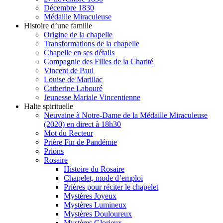
Décembre 1830
Médaille Miraculeuse
Histoire d’une famille
Origine de la chapelle
Transformations de la chapelle
Chapelle en ses détails
Compagnie des Filles de la Charité
Vincent de Paul
Louise de Marillac
Catherine Labouré
Jeunesse Mariale Vincentienne
Halte spirituelle
Neuvaine à Notre-Dame de la Médaille Miraculeuse
(2020) en direct à 18h30
Mot du Recteur
Prière Fin de Pandémie
Prions
Rosaire
Histoire du Rosaire
Chapelet, mode d’emploi
Prières pour réciter le chapelet
Mystères Joyeux
Mystères Lumineux
Mystères Douloureux
Mystères Glorieux