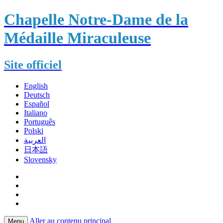
Chapelle Notre-Dame de la
Médaille Miraculeuse
Site officiel
English
Deutsch
Español
Italiano
Português
Polski
العربية
日本語
Slovensky
Aller au contenu principal
Menu