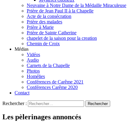
Neuvaine à Notre Dame de la Médaille Miraculeuse
Prière de Jean Paul II à la Chapelle
Acte de la consécration
Prière des malades
Prière à Marie
Prière de Sainte Catherine
chapelet de la saison pour la creation
Chemin de Croix
Médias
Vidéos
Audio
Carnets de la Chapelle
Photos
Homélies
Conférences de Carême 2021
Conférences Carême 2020
Contact
Rechercher :
Les pèlerinages annoncés