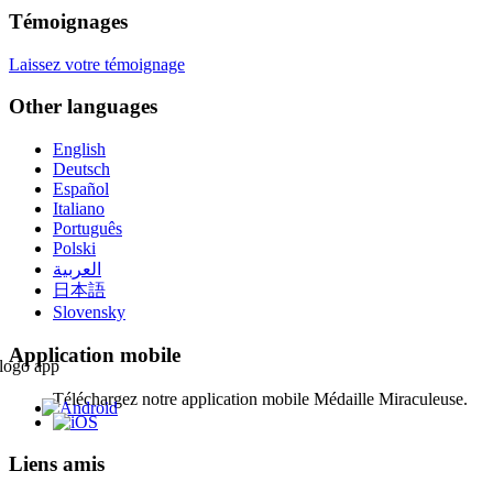
Témoignages
Laissez votre témoignage
Other languages
English
Deutsch
Español
Italiano
Português
Polski
العربية
日本語
Slovensky
Application mobile
Téléchargez notre application mobile Médaille Miraculeuse.
Liens amis