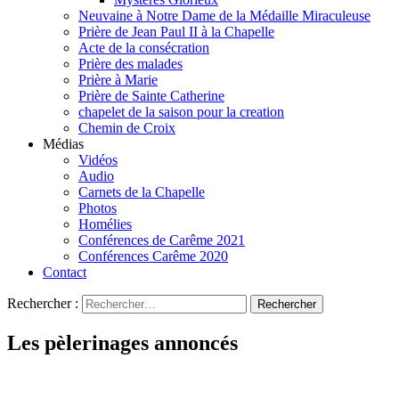
Neuvaine à Notre Dame de la Médaille Miraculeuse
Prière de Jean Paul II à la Chapelle
Acte de la consécration
Prière des malades
Prière à Marie
Prière de Sainte Catherine
chapelet de la saison pour la creation
Chemin de Croix
Médias
Vidéos
Audio
Carnets de la Chapelle
Photos
Homélies
Conférences de Carême 2021
Conférences Carême 2020
Contact
Rechercher :
Les pèlerinages annoncés