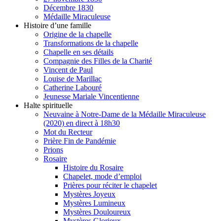
Décembre 1830
Médaille Miraculeuse
Histoire d’une famille
Origine de la chapelle
Transformations de la chapelle
Chapelle en ses détails
Compagnie des Filles de la Charité
Vincent de Paul
Louise de Marillac
Catherine Labouré
Jeunesse Mariale Vincentienne
Halte spirituelle
Neuvaine à Notre-Dame de la Médaille Miraculeuse
(2020) en direct à 18h30
Mot du Recteur
Prière Fin de Pandémie
Prions
Rosaire
Histoire du Rosaire
Chapelet, mode d’emploi
Prières pour réciter le chapelet
Mystères Joyeux
Mystères Lumineux
Mystères Douloureux
Mystères Glorieux