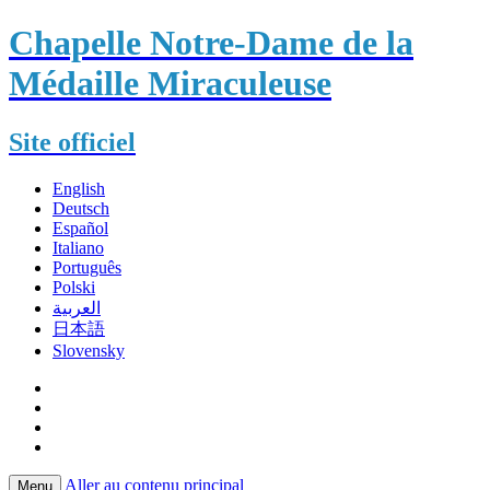
Chapelle Notre-Dame de la
Médaille Miraculeuse
Site officiel
English
Deutsch
Español
Italiano
Português
Polski
العربية
日本語
Slovensky
Aller au contenu principal
Menu