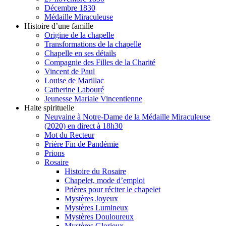
Décembre 1830
Médaille Miraculeuse
Histoire d’une famille
Origine de la chapelle
Transformations de la chapelle
Chapelle en ses détails
Compagnie des Filles de la Charité
Vincent de Paul
Louise de Marillac
Catherine Labouré
Jeunesse Mariale Vincentienne
Halte spirituelle
Neuvaine à Notre-Dame de la Médaille Miraculeuse
(2020) en direct à 18h30
Mot du Recteur
Prière Fin de Pandémie
Prions
Rosaire
Histoire du Rosaire
Chapelet, mode d’emploi
Prières pour réciter le chapelet
Mystères Joyeux
Mystères Lumineux
Mystères Douloureux
Mystères Glorieux