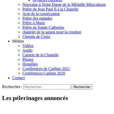
Neuvaine à Notre Dame de la Médaille Miraculeuse
Prière de Jean Paul II à la Chapelle
Acte de la consécration
Prière des malades
Prière à Marie
Prière de Sainte Catherine
chapelet de la saison pour la creation
Chemin de Croix
Médias
Vidéos
Audio
Carnets de la Chapelle
Photos
Homélies
Conférences de Carême 2021
Conférences Carême 2020
Contact
Rechercher :
Les pèlerinages annoncés