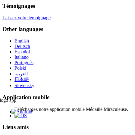
Témoignages
Laissez votre témoignage
Other languages
English
Deutsch
Español
Italiano
Português
Polski
العربية
日本語
Slovensky
Application mobile
Téléchargez notre application mobile Médaille Miraculeuse.
Liens amis