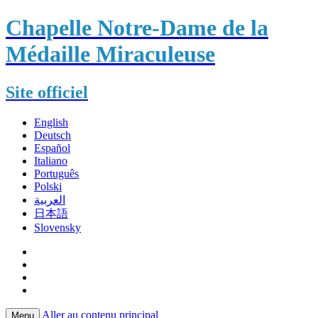
Chapelle Notre-Dame de la
Médaille Miraculeuse
Site officiel
English
Deutsch
Español
Italiano
Português
Polski
العربية
日本語
Slovensky
Aller au contenu principal
Menu