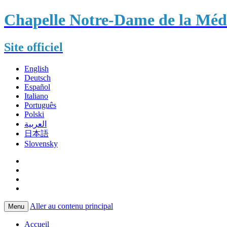
Chapelle Notre-Dame de la Méda
Site officiel
English
Deutsch
Español
Italiano
Português
Polski
العربية
日本語
Slovensky
Aller au contenu principal
Menu
Accueil