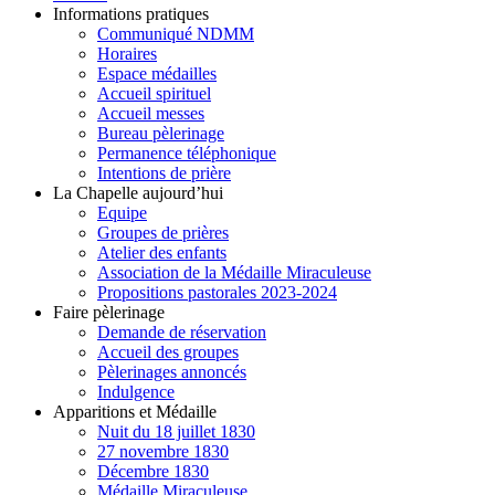
Informations pratiques
Communiqué NDMM
Horaires
Espace médailles
Accueil spirituel
Accueil messes
Bureau pèlerinage
Permanence téléphonique
Intentions de prière
La Chapelle aujourd’hui
Equipe
Groupes de prières
Atelier des enfants
Association de la Médaille Miraculeuse
Propositions pastorales 2023-2024
Faire pèlerinage
Demande de réservation
Accueil des groupes
Pèlerinages annoncés
Indulgence
Apparitions et Médaille
Nuit du 18 juillet 1830
27 novembre 1830
Décembre 1830
Médaille Miraculeuse