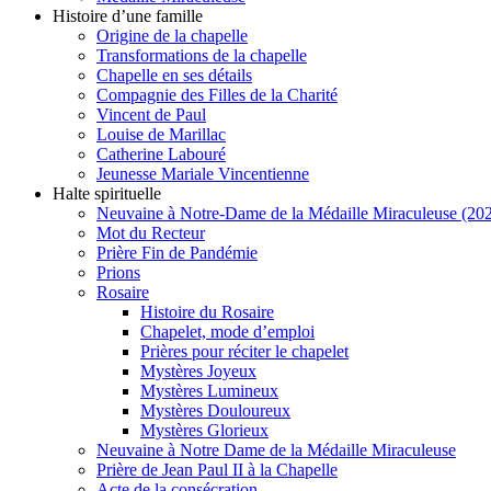
Histoire d’une famille
Origine de la chapelle
Transformations de la chapelle
Chapelle en ses détails
Compagnie des Filles de la Charité
Vincent de Paul
Louise de Marillac
Catherine Labouré
Jeunesse Mariale Vincentienne
Halte spirituelle
Neuvaine à Notre-Dame de la Médaille Miraculeuse (202
Mot du Recteur
Prière Fin de Pandémie
Prions
Rosaire
Histoire du Rosaire
Chapelet, mode d’emploi
Prières pour réciter le chapelet
Mystères Joyeux
Mystères Lumineux
Mystères Douloureux
Mystères Glorieux
Neuvaine à Notre Dame de la Médaille Miraculeuse
Prière de Jean Paul II à la Chapelle
Acte de la consécration