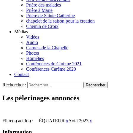
Prière des malades
Prière à Marie
Prière de Sainte Catherine
chapelet de la saison pour la creation
Chemin de Croix
Médias
Vidéos
Audio
Carnets de la Chapelle
Photos
Homélies
Conférences de Carême 2021
Conférences Carême 2020
Contact
Rechercher :
Les pèlerinages annoncés
Filtre(s) actif(s) :
ÉQUATEUR
x
Août 2023
x
Information