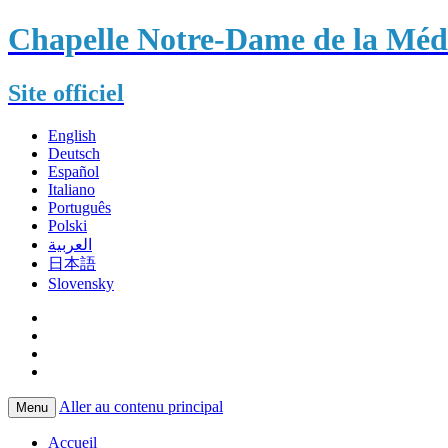
Chapelle Notre-Dame de la Méda
Site officiel
English
Deutsch
Español
Italiano
Português
Polski
العربية
日本語
Slovensky
Aller au contenu principal
Menu
Accueil