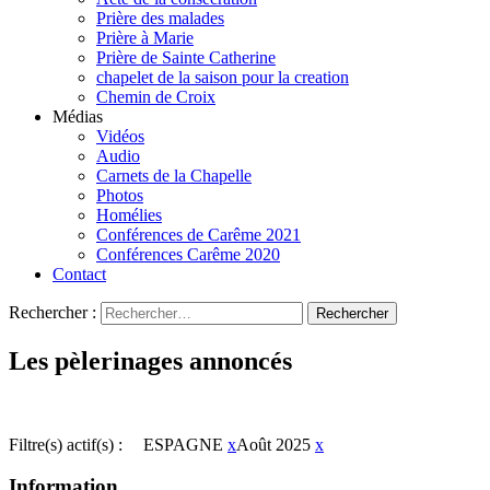
Prière des malades
Prière à Marie
Prière de Sainte Catherine
chapelet de la saison pour la creation
Chemin de Croix
Médias
Vidéos
Audio
Carnets de la Chapelle
Photos
Homélies
Conférences de Carême 2021
Conférences Carême 2020
Contact
Rechercher :
Les pèlerinages annoncés
Filtre(s) actif(s) :
ESPAGNE
x
Août 2025
x
Information