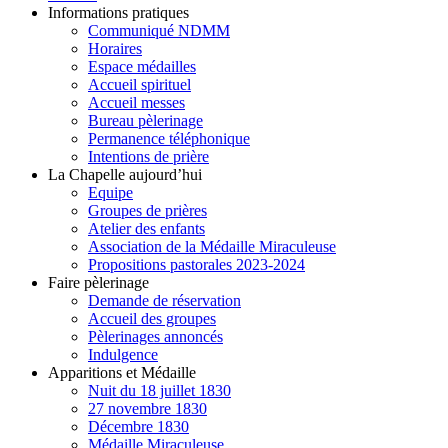
Informations pratiques
Communiqué NDMM
Horaires
Espace médailles
Accueil spirituel
Accueil messes
Bureau pèlerinage
Permanence téléphonique
Intentions de prière
La Chapelle aujourd’hui
Equipe
Groupes de prières
Atelier des enfants
Association de la Médaille Miraculeuse
Propositions pastorales 2023-2024
Faire pèlerinage
Demande de réservation
Accueil des groupes
Pèlerinages annoncés
Indulgence
Apparitions et Médaille
Nuit du 18 juillet 1830
27 novembre 1830
Décembre 1830
Médaille Miraculeuse