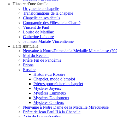
Histoire d’une famille
Origine de la chapelle
Transformations de la chapelle
Chapelle en ses détails
Compagnie des Filles de la Charité
Vincent de Paul
Louise de Marillac
Catherine Labouré
Jeunesse Mariale Vincentienne
Halte spirituelle
Neuvaine à Notre-Dame de la Médaille Miraculeuse (202
Mot du Recteur
Prière Fin de Pandémie
Prions
Rosaire
Histoire du Rosaire
Chapelet, mode d’emploi
Prières pour réciter le chapelet
Mystères Joyeux
Mystères Lumineux
Mystères Douloureux
Mystères Glorieux
Neuvaine à Notre Dame de la Médaille Miraculeuse
Prière de Jean Paul II à la Chapelle
Acte de la consécration