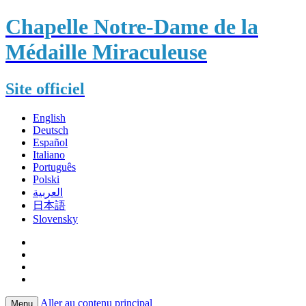
Chapelle Notre-Dame de la
Médaille Miraculeuse
Site officiel
English
Deutsch
Español
Italiano
Português
Polski
العربية
日本語
Slovensky
Aller au contenu principal
Menu