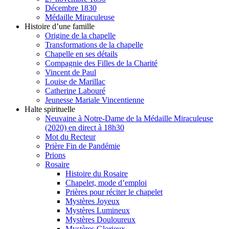
Décembre 1830
Médaille Miraculeuse
Histoire d’une famille
Origine de la chapelle
Transformations de la chapelle
Chapelle en ses détails
Compagnie des Filles de la Charité
Vincent de Paul
Louise de Marillac
Catherine Labouré
Jeunesse Mariale Vincentienne
Halte spirituelle
Neuvaine à Notre-Dame de la Médaille Miraculeuse
(2020) en direct à 18h30
Mot du Recteur
Prière Fin de Pandémie
Prions
Rosaire
Histoire du Rosaire
Chapelet, mode d’emploi
Prières pour réciter le chapelet
Mystères Joyeux
Mystères Lumineux
Mystères Douloureux
Mystères Glorieux