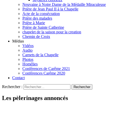
Neuvaine à Notre Dame de la Médaille Miraculeuse
Prière de Jean Paul II à la Chapelle
Acte de la consécration
Prière des malades
Prière à Marie
Prière de Sainte Catherine
chapelet de la saison pour la creation
Chemin de Croix
Médias
Vidéos
Audio
Carnets de la Chapelle
Photos
Homélies
Conférences de Carême 2021
Conférences Carême 2020
Contact
Rechercher :
Les pèlerinages annoncés