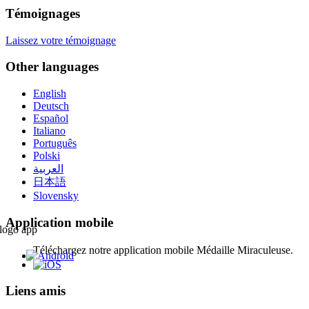
Témoignages
Laissez votre témoignage
Other languages
English
Deutsch
Español
Italiano
Português
Polski
العربية
日本語
Slovensky
Application mobile
Téléchargez notre application mobile Médaille Miraculeuse.
Liens amis