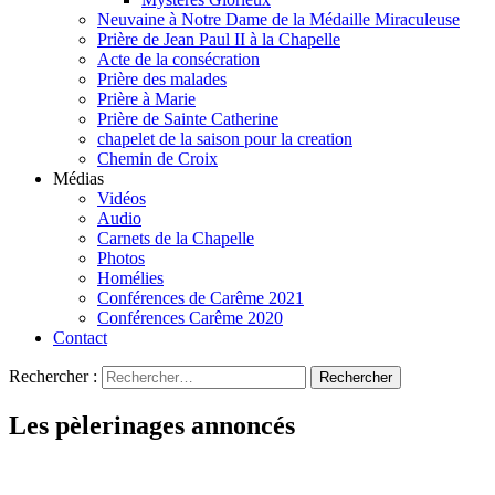
Neuvaine à Notre Dame de la Médaille Miraculeuse
Prière de Jean Paul II à la Chapelle
Acte de la consécration
Prière des malades
Prière à Marie
Prière de Sainte Catherine
chapelet de la saison pour la creation
Chemin de Croix
Médias
Vidéos
Audio
Carnets de la Chapelle
Photos
Homélies
Conférences de Carême 2021
Conférences Carême 2020
Contact
Rechercher :
Les pèlerinages annoncés