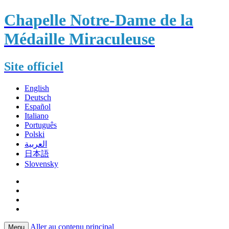
Chapelle Notre-Dame de la
Médaille Miraculeuse
Site officiel
English
Deutsch
Español
Italiano
Português
Polski
العربية
日本語
Slovensky
Aller au contenu principal
Menu