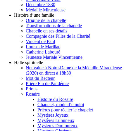
Décembre 1830
Médaille Miraculeuse
Histoire d’une famille
Origine de la chapelle
Transformations de la chapelle
Chapelle en ses détails
Compagnie des Filles de la Charité
Vincent de Paul
Louise de Marillac
Catherine Labouré
Jeunesse Mariale Vincentienne
Halte spirituelle
Neuvaine à Notre-Dame de la Médaille Miraculeuse
(2020) en direct à 18h30
Mot du Recteur
Prière Fin de Pandémie
Prions
Rosaire
Histoire du Rosaire
Chapelet, mode d’emploi
Prières pour réciter le chapelet
Mystères Joyeux
Mystères Lumineux
Mystères Douloureux
Mystères Glorieux