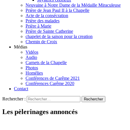
Neuvaine à Notre Dame de la Médaille Miraculeuse
Prière de Jean Paul II à la Chapelle
Acte de la consécration
Prière des malades
Prière à Marie
Prière de Sainte Catherine
chapelet de la saison pour la creation
Chemin de Croix
Médias
Vidéos
Audio
Carnets de la Chapelle
Photos
Homélies
Conférences de Carême 2021
Conférences Carême 2020
Contact
Rechercher :
Les pèlerinages annoncés