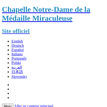
Chapelle Notre-Dame de la
Médaille Miraculeuse
Site officiel
English
Deutsch
Español
Italiano
Português
Polski
العربية
日本語
Slovensky
Aller au contenu principal
Menu