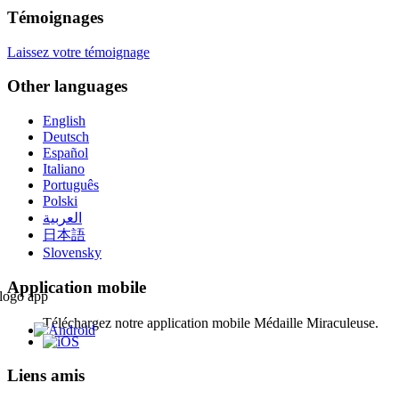
Témoignages
Laissez votre témoignage
Other languages
English
Deutsch
Español
Italiano
Português
Polski
العربية
日本語
Slovensky
Application mobile
Téléchargez notre application mobile Médaille Miraculeuse.
Liens amis