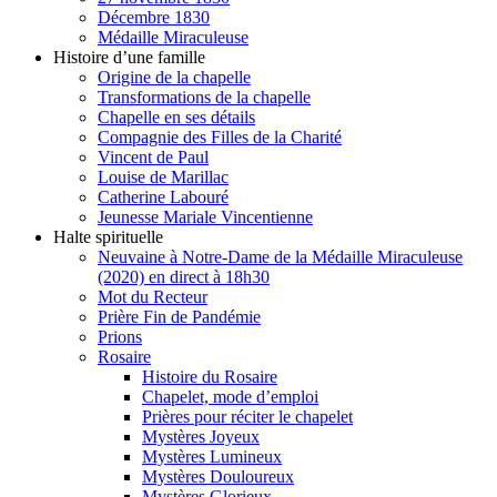
Décembre 1830
Médaille Miraculeuse
Histoire d’une famille
Origine de la chapelle
Transformations de la chapelle
Chapelle en ses détails
Compagnie des Filles de la Charité
Vincent de Paul
Louise de Marillac
Catherine Labouré
Jeunesse Mariale Vincentienne
Halte spirituelle
Neuvaine à Notre-Dame de la Médaille Miraculeuse
(2020) en direct à 18h30
Mot du Recteur
Prière Fin de Pandémie
Prions
Rosaire
Histoire du Rosaire
Chapelet, mode d’emploi
Prières pour réciter le chapelet
Mystères Joyeux
Mystères Lumineux
Mystères Douloureux
Mystères Glorieux