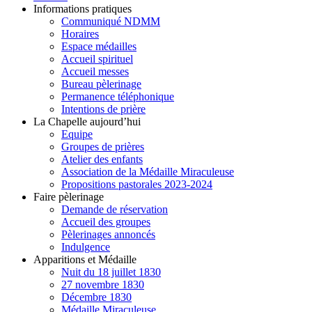
Informations pratiques
Communiqué NDMM
Horaires
Espace médailles
Accueil spirituel
Accueil messes
Bureau pèlerinage
Permanence téléphonique
Intentions de prière
La Chapelle aujourd’hui
Equipe
Groupes de prières
Atelier des enfants
Association de la Médaille Miraculeuse
Propositions pastorales 2023-2024
Faire pèlerinage
Demande de réservation
Accueil des groupes
Pèlerinages annoncés
Indulgence
Apparitions et Médaille
Nuit du 18 juillet 1830
27 novembre 1830
Décembre 1830
Médaille Miraculeuse