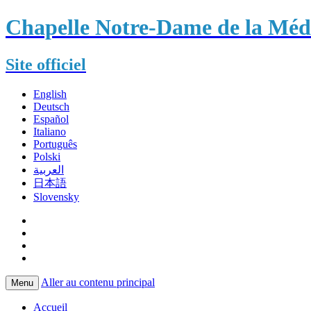
Chapelle Notre-Dame de la Méda
Site officiel
English
Deutsch
Español
Italiano
Português
Polski
العربية
日本語
Slovensky
Aller au contenu principal
Menu
Accueil