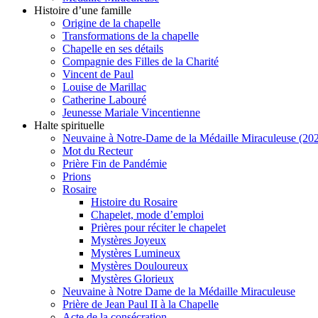
Histoire d’une famille
Origine de la chapelle
Transformations de la chapelle
Chapelle en ses détails
Compagnie des Filles de la Charité
Vincent de Paul
Louise de Marillac
Catherine Labouré
Jeunesse Mariale Vincentienne
Halte spirituelle
Neuvaine à Notre-Dame de la Médaille Miraculeuse (202
Mot du Recteur
Prière Fin de Pandémie
Prions
Rosaire
Histoire du Rosaire
Chapelet, mode d’emploi
Prières pour réciter le chapelet
Mystères Joyeux
Mystères Lumineux
Mystères Douloureux
Mystères Glorieux
Neuvaine à Notre Dame de la Médaille Miraculeuse
Prière de Jean Paul II à la Chapelle
Acte de la consécration