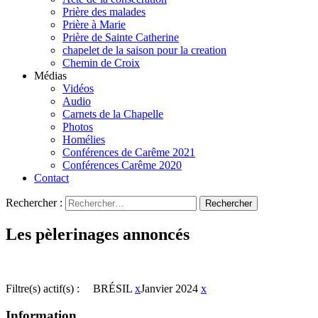
Prière des malades
Prière à Marie
Prière de Sainte Catherine
chapelet de la saison pour la creation
Chemin de Croix
Médias
Vidéos
Audio
Carnets de la Chapelle
Photos
Homélies
Conférences de Carême 2021
Conférences Carême 2020
Contact
Rechercher :
Les pèlerinages annoncés
Filtre(s) actif(s) :
BRÉSIL
x
Janvier 2024
x
Information