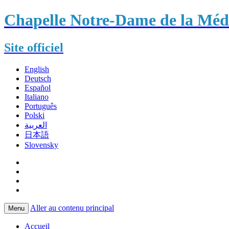
Chapelle Notre-Dame de la Méda
Site officiel
English
Deutsch
Español
Italiano
Português
Polski
العربية
日本語
Slovensky
Aller au contenu principal
Menu
Accueil