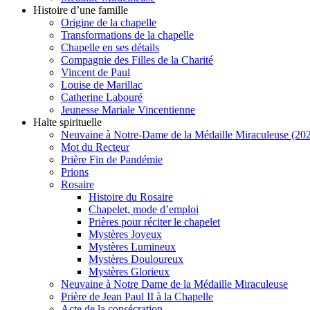
Histoire d’une famille
Origine de la chapelle
Transformations de la chapelle
Chapelle en ses détails
Compagnie des Filles de la Charité
Vincent de Paul
Louise de Marillac
Catherine Labouré
Jeunesse Mariale Vincentienne
Halte spirituelle
Neuvaine à Notre-Dame de la Médaille Miraculeuse (202
Mot du Recteur
Prière Fin de Pandémie
Prions
Rosaire
Histoire du Rosaire
Chapelet, mode d’emploi
Prières pour réciter le chapelet
Mystères Joyeux
Mystères Lumineux
Mystères Douloureux
Mystères Glorieux
Neuvaine à Notre Dame de la Médaille Miraculeuse
Prière de Jean Paul II à la Chapelle
Acte de la consécration