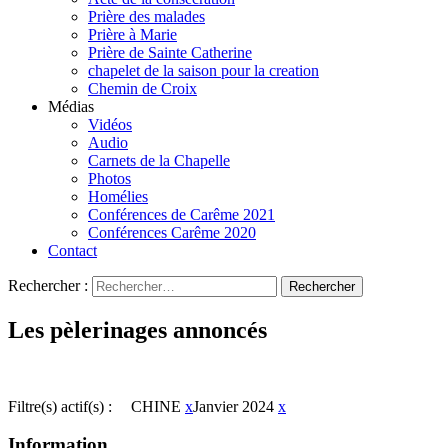
Prière des malades
Prière à Marie
Prière de Sainte Catherine
chapelet de la saison pour la creation
Chemin de Croix
Médias
Vidéos
Audio
Carnets de la Chapelle
Photos
Homélies
Conférences de Carême 2021
Conférences Carême 2020
Contact
Rechercher :
Les pèlerinages annoncés
Filtre(s) actif(s) :
CHINE
x
Janvier 2024
x
Information