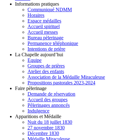
Informations pratiques
Communiqué NDMM
Horaires
Espace médailles
Accueil spirituel
Accueil messes
Bureau pèlerinage
Permanence téléphonique
Intentions de prière
La Chapelle aujourd’hui
Equipe
Groupes de prières
Atelier des enfants
Association de la Médaille Miraculeuse
Propositions pastorales 2023-2024
Faire pèlerinage
Demande de réservation
Accueil des groupes
Pèlerinages annoncés
Indulgence
Apparitions et Médaille
Nuit du 18 juillet 1830
27 novembre 1830
Décembre 1830
Médaille Miraculeuse