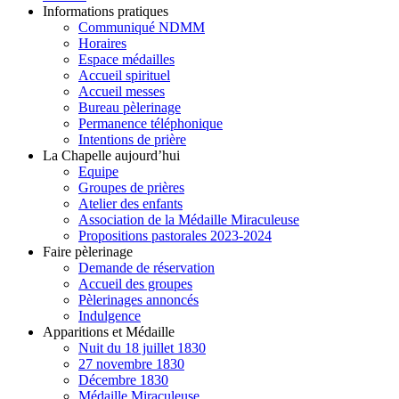
Informations pratiques
Communiqué NDMM
Horaires
Espace médailles
Accueil spirituel
Accueil messes
Bureau pèlerinage
Permanence téléphonique
Intentions de prière
La Chapelle aujourd’hui
Equipe
Groupes de prières
Atelier des enfants
Association de la Médaille Miraculeuse
Propositions pastorales 2023-2024
Faire pèlerinage
Demande de réservation
Accueil des groupes
Pèlerinages annoncés
Indulgence
Apparitions et Médaille
Nuit du 18 juillet 1830
27 novembre 1830
Décembre 1830
Médaille Miraculeuse