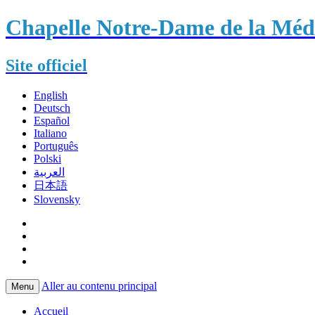
Chapelle Notre-Dame de la Méda
Site officiel
English
Deutsch
Español
Italiano
Português
Polski
العربية
日本語
Slovensky
Aller au contenu principal
Menu
Accueil