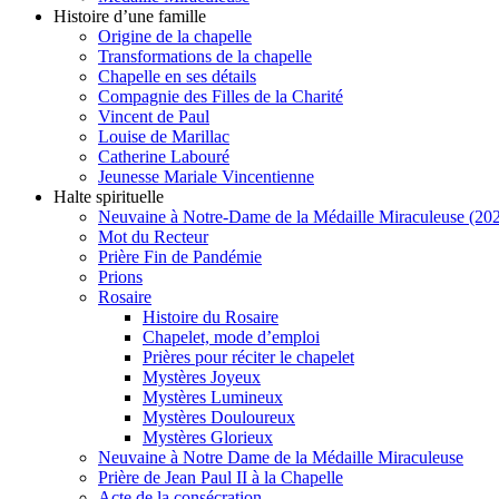
Histoire d’une famille
Origine de la chapelle
Transformations de la chapelle
Chapelle en ses détails
Compagnie des Filles de la Charité
Vincent de Paul
Louise de Marillac
Catherine Labouré
Jeunesse Mariale Vincentienne
Halte spirituelle
Neuvaine à Notre-Dame de la Médaille Miraculeuse (202
Mot du Recteur
Prière Fin de Pandémie
Prions
Rosaire
Histoire du Rosaire
Chapelet, mode d’emploi
Prières pour réciter le chapelet
Mystères Joyeux
Mystères Lumineux
Mystères Douloureux
Mystères Glorieux
Neuvaine à Notre Dame de la Médaille Miraculeuse
Prière de Jean Paul II à la Chapelle
Acte de la consécration