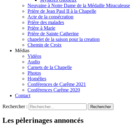
Neuvaine à Notre Dame de la Médaille Miraculeuse
Prière de Jean Paul II à la Chapelle
Acte de la consécration
Prière des malades
Prière à Marie
Prière de Sainte Catherine
chapelet de la saison pour la creation
Chemin de Croix
Médias
Vidéos
Audio
Carnets de la Chapelle
Photos
Homélies
Conférences de Carême 2021
Conférences Carême 2020
Contact
Rechercher :
Les pèlerinages annoncés