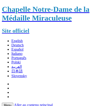
Chapelle Notre-Dame de la
Médaille Miraculeuse
Site officiel
English
Deutsch
Español
Italiano
Português
Polski
العربية
日本語
Slovensky
Aller au contenu principal
Menu