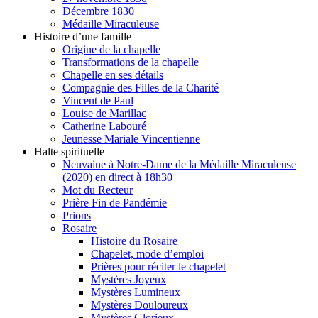
Décembre 1830
Médaille Miraculeuse
Histoire d’une famille
Origine de la chapelle
Transformations de la chapelle
Chapelle en ses détails
Compagnie des Filles de la Charité
Vincent de Paul
Louise de Marillac
Catherine Labouré
Jeunesse Mariale Vincentienne
Halte spirituelle
Neuvaine à Notre-Dame de la Médaille Miraculeuse
(2020) en direct à 18h30
Mot du Recteur
Prière Fin de Pandémie
Prions
Rosaire
Histoire du Rosaire
Chapelet, mode d’emploi
Prières pour réciter le chapelet
Mystères Joyeux
Mystères Lumineux
Mystères Douloureux
Mystères Glorieux