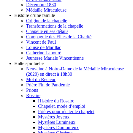
Décembre 1830
Médaille Miraculeuse
Histoire d’une famille
Origine de la chapelle
Transformations de la chapelle
Chapelle en ses détails
Compagnie des Filles de la Charité
Vincent de Paul
Louise de Marillac
Catherine Labouré
Jeunesse Mariale Vincentienne
Halte spirituelle
Neuvaine à Notre-Dame de la Médaille Miraculeuse
(2020) en direct à 18h30
Mot du Recteur
Prière Fin de Pandémie
Prions
Rosaire
Histoire du Rosaire
Chapelet, mode d’emploi
Prières pour réciter le chapelet
Mystères Joyeux
Mystères Lumineux
Mystères Douloureux
Mystères Glorieux