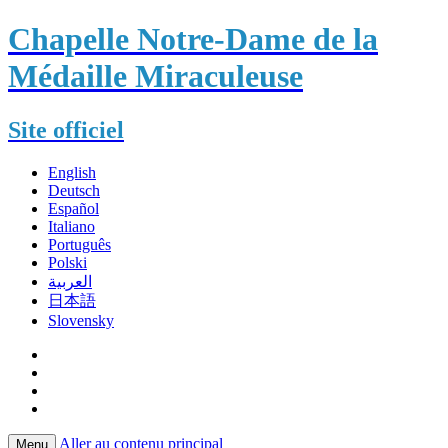
Chapelle Notre-Dame de la
Médaille Miraculeuse
Site officiel
English
Deutsch
Español
Italiano
Português
Polski
العربية
日本語
Slovensky
Aller au contenu principal
Menu