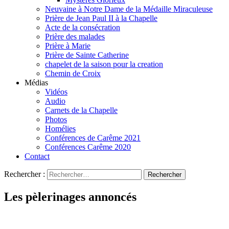
Neuvaine à Notre Dame de la Médaille Miraculeuse
Prière de Jean Paul II à la Chapelle
Acte de la consécration
Prière des malades
Prière à Marie
Prière de Sainte Catherine
chapelet de la saison pour la creation
Chemin de Croix
Médias
Vidéos
Audio
Carnets de la Chapelle
Photos
Homélies
Conférences de Carême 2021
Conférences Carême 2020
Contact
Rechercher :
Les pèlerinages annoncés