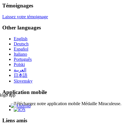
Témoignages
Laissez votre témoignage
Other languages
English
Deutsch
Español
Italiano
Português
Polski
العربية
日本語
Slovensky
Application mobile
Téléchargez notre application mobile Médaille Miraculeuse.
Liens amis