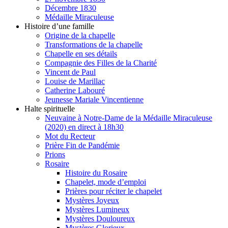
Décembre 1830
Médaille Miraculeuse
Histoire d’une famille
Origine de la chapelle
Transformations de la chapelle
Chapelle en ses détails
Compagnie des Filles de la Charité
Vincent de Paul
Louise de Marillac
Catherine Labouré
Jeunesse Mariale Vincentienne
Halte spirituelle
Neuvaine à Notre-Dame de la Médaille Miraculeuse
(2020) en direct à 18h30
Mot du Recteur
Prière Fin de Pandémie
Prions
Rosaire
Histoire du Rosaire
Chapelet, mode d’emploi
Prières pour réciter le chapelet
Mystères Joyeux
Mystères Lumineux
Mystères Douloureux
Mystères Glorieux