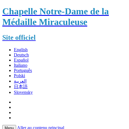
Chapelle Notre-Dame de la
Médaille Miraculeuse
Site officiel
English
Deutsch
Español
Italiano
Português
Polski
العربية
日本語
Slovensky
Aller au contenu principal
Menu