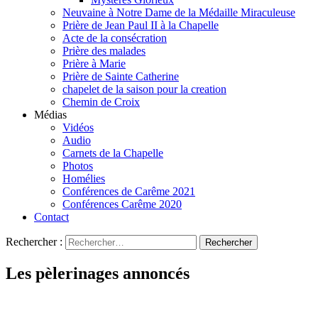
Neuvaine à Notre Dame de la Médaille Miraculeuse
Prière de Jean Paul II à la Chapelle
Acte de la consécration
Prière des malades
Prière à Marie
Prière de Sainte Catherine
chapelet de la saison pour la creation
Chemin de Croix
Médias
Vidéos
Audio
Carnets de la Chapelle
Photos
Homélies
Conférences de Carême 2021
Conférences Carême 2020
Contact
Rechercher :
Les pèlerinages annoncés