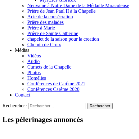
Neuvaine à Notre Dame de la Médaille Miraculeuse
Prière de Jean Paul II à la Chapelle
Acte de la consécration
Prière des malades
Prière à Marie
Prière de Sainte Catherine
chapelet de la saison pour la creation
Chemin de Croix
Médias
Vidéos
Audio
Carnets de la Chapelle
Photos
Homélies
Conférences de Carême 2021
Conférences Carême 2020
Contact
Rechercher :
Les pèlerinages annoncés