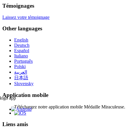
Témoignages
Laissez votre témoignage
Other languages
English
Deutsch
Español
Italiano
Português
Polski
العربية
日本語
Slovensky
Application mobile
Téléchargez notre application mobile Médaille Miraculeuse.
Liens amis