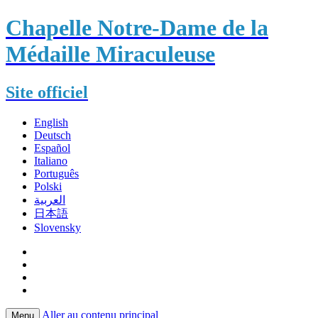
Chapelle Notre-Dame de la
Médaille Miraculeuse
Site officiel
English
Deutsch
Español
Italiano
Português
Polski
العربية
日本語
Slovensky
Aller au contenu principal
Menu