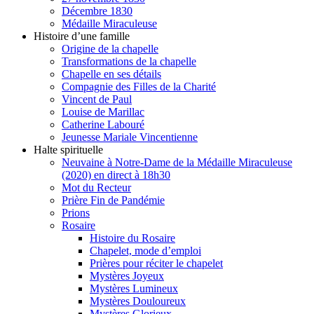
Décembre 1830
Médaille Miraculeuse
Histoire d’une famille
Origine de la chapelle
Transformations de la chapelle
Chapelle en ses détails
Compagnie des Filles de la Charité
Vincent de Paul
Louise de Marillac
Catherine Labouré
Jeunesse Mariale Vincentienne
Halte spirituelle
Neuvaine à Notre-Dame de la Médaille Miraculeuse
(2020) en direct à 18h30
Mot du Recteur
Prière Fin de Pandémie
Prions
Rosaire
Histoire du Rosaire
Chapelet, mode d’emploi
Prières pour réciter le chapelet
Mystères Joyeux
Mystères Lumineux
Mystères Douloureux
Mystères Glorieux