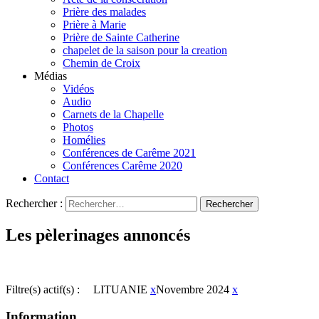
Prière des malades
Prière à Marie
Prière de Sainte Catherine
chapelet de la saison pour la creation
Chemin de Croix
Médias
Vidéos
Audio
Carnets de la Chapelle
Photos
Homélies
Conférences de Carême 2021
Conférences Carême 2020
Contact
Rechercher :
Les pèlerinages annoncés
Filtre(s) actif(s) :
LITUANIE
x
Novembre 2024
x
Information