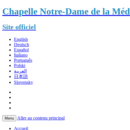
Chapelle Notre-Dame de la Méda
Site officiel
English
Deutsch
Español
Italiano
Português
Polski
العربية
日本語
Slovensky
Aller au contenu principal
Menu
Accueil