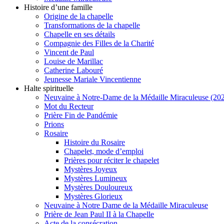
Histoire d’une famille
Origine de la chapelle
Transformations de la chapelle
Chapelle en ses détails
Compagnie des Filles de la Charité
Vincent de Paul
Louise de Marillac
Catherine Labouré
Jeunesse Mariale Vincentienne
Halte spirituelle
Neuvaine à Notre-Dame de la Médaille Miraculeuse (202
Mot du Recteur
Prière Fin de Pandémie
Prions
Rosaire
Histoire du Rosaire
Chapelet, mode d’emploi
Prières pour réciter le chapelet
Mystères Joyeux
Mystères Lumineux
Mystères Douloureux
Mystères Glorieux
Neuvaine à Notre Dame de la Médaille Miraculeuse
Prière de Jean Paul II à la Chapelle
Acte de la consécration