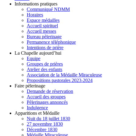
Informations pratiques
Communiqué NDMM
Horaires
Espace médailles
Accueil spirituel
Accueil messes
Bureau pèlerinage
Permanence téléphonique
Intentions de prière
La Chapelle aujourd’hui
Equipe
Groupes de prières
Atelier des enfants
Association de la Médaille Miraculeuse
Propositions pastorales 2023-2024
Faire pèlerinage
Demande de réservation
Accueil des groupes
Pèlerinages annoncés
Indulgence
Apparitions et Médaille
Nuit du 18 juillet 1830
27 novembre 1830
Décembre 1830
Médaille Miraculeuse