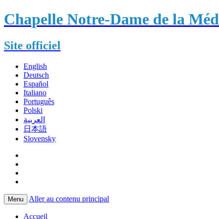
Chapelle Notre-Dame de la Méda
Site officiel
English
Deutsch
Español
Italiano
Português
Polski
العربية
日本語
Slovensky
Aller au contenu principal
Menu
Accueil