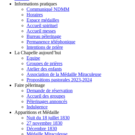
Informations pratiques
Communiqué NDMM
Horaires
Espace médailles
Accueil spirituel
Accueil messes
Bureau pèlerinage
Permanence téléphonique
Intentions de prière
La Chapelle aujourd’hui
Equipe
Groupes de prières
Atelier des enfants
Association de la Médaille Miraculeuse
Propositions pastorales 2023-2024
Faire pèlerinage
Demande de réservation
Accueil des groupes
Pèlerinages annoncés
Indulgence
Apparitions et Médaille
Nuit du 18 juillet 1830
27 novembre 1830
Décembre 1830
Médaille Miraculeuse