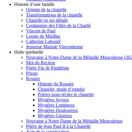
Histoire d’une famille
Origine de la chapelle
Transformations de la chapelle
Chapelle en ses détails
Compagnie des Filles de la Charité
Vincent de Paul
Louise de Marillac
Catherine Labouré
Jeunesse Mariale Vincentienne
Halte spirituelle
Neuvaine à Notre-Dame de la Médaille Miraculeuse (202
Mot du Recteur
Prière Fin de Pandémie
Prions
Rosaire
Histoire du Rosaire
Chapelet, mode d’emploi
Prières pour réciter le chapelet
Mystères Joyeux
Mystères Lumineux
Mystères Douloureux
Mystères Glorieux
Neuvaine à Notre Dame de la Médaille Miraculeuse
Prière de Jean Paul II à la Chapelle
Acte de la consécration