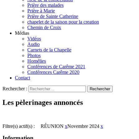
Prière des malades
Prière à Marie
Prière de Sainte Catherine
chapelet de la saison pour la creation
Chemin de Croix
Médias
Vidéos
Audio
Carnets de la Chapelle
Photos
Homélies
Conférences de Carême 2021
Conférences Carême 2020
Contact
Rechercher :
Les pèlerinages annoncés
Filtre(s) actif(s) :
RÉUNION
x
Novembre 2024
x
Information