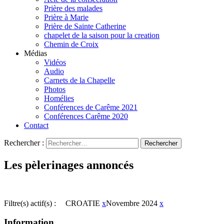
Prière des malades
Prière à Marie
Prière de Sainte Catherine
chapelet de la saison pour la creation
Chemin de Croix
Médias
Vidéos
Audio
Carnets de la Chapelle
Photos
Homélies
Conférences de Carême 2021
Conférences Carême 2020
Contact
Rechercher :
Les pèlerinages annoncés
Filtre(s) actif(s) :
CROATIE
x
Novembre 2024
x
Information