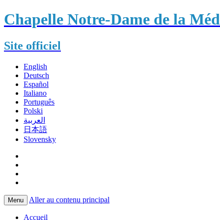
Chapelle Notre-Dame de la Méda
Site officiel
English
Deutsch
Español
Italiano
Português
Polski
العربية
日本語
Slovensky
Aller au contenu principal
Menu
Accueil