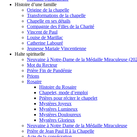
Histoire d’une famille
Origine de la chapelle
Transformations de la chapelle
Chapelle en ses détails
Compagnie des Filles de la Charité
Vincent de Paul
Louise de Marillac
Catherine Labouré
Jeunesse Mariale Vincentienne
Halte spirituelle
Neuvaine à Notre-Dame de la Médaille Miraculeuse (202
Mot du Recteur
Prière Fin de Pandémie
Prions
Rosaire
Histoire du Rosaire
Chapelet, mode d’emploi
Prières pour réciter le chapelet
Mystères Joyeux
Mystères Lumineux
Mystères Douloureux
Mystères Glorieux
Neuvaine à Notre Dame de la Médaille Miraculeuse
Prière de Jean Paul II à la Chapelle
Acte de la consécration