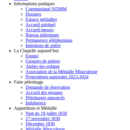
Informations pratiques
Communiqué NDMM
Horaires
Espace médailles
Accueil spirituel
Accueil messes
Bureau pèlerinage
Permanence téléphonique
Intentions de prière
La Chapelle aujourd’hui
Equipe
Groupes de prières
Atelier des enfants
Association de la Médaille Miraculeuse
Propositions pastorales 2023-2024
Faire pèlerinage
Demande de réservation
Accueil des groupes
Pèlerinages annoncés
Indulgence
Apparitions et Médaille
Nuit du 18 juillet 1830
27 novembre 1830
Décembre 1830
Médaille Miraculeuse