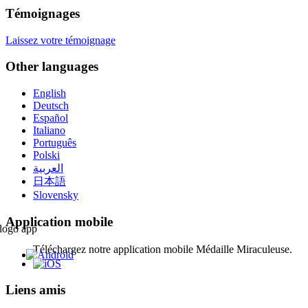
Témoignages
Laissez votre témoignage
Other languages
English
Deutsch
Español
Italiano
Português
Polski
العربية
日本語
Slovensky
Application mobile
Téléchargez notre application mobile Médaille Miraculeuse.
Liens amis