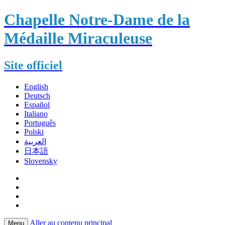
Chapelle Notre-Dame de la
Médaille Miraculeuse
Site officiel
English
Deutsch
Español
Italiano
Português
Polski
العربية
日本語
Slovensky
Aller au contenu principal
Menu