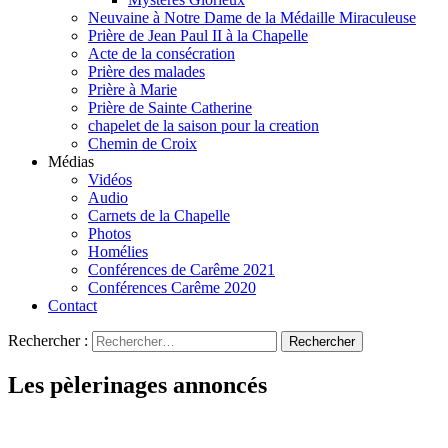
Neuvaine à Notre Dame de la Médaille Miraculeuse
Prière de Jean Paul II à la Chapelle
Acte de la consécration
Prière des malades
Prière à Marie
Prière de Sainte Catherine
chapelet de la saison pour la creation
Chemin de Croix
Médias
Vidéos
Audio
Carnets de la Chapelle
Photos
Homélies
Conférences de Carême 2021
Conférences Carême 2020
Contact
Rechercher :
Les pèlerinages annoncés