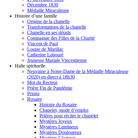
Décembre 1830
Médaille Miraculeuse
Histoire d’une famille
Origine de la chapelle
Transformations de la chapelle
Chapelle en ses détails
Compagnie des Filles de la Charité
Vincent de Paul
Louise de Marillac
Catherine Labouré
Jeunesse Mariale Vincentienne
Halte spirituelle
Neuvaine à Notre-Dame de la Médaille Miraculeuse
(2020) en direct à 18h30
Mot du Recteur
Prière Fin de Pandémie
Prions
Rosaire
Histoire du Rosaire
Chapelet, mode d’emploi
Prières pour réciter le chapelet
Mystères Joyeux
Mystères Lumineux
Mystères Douloureux
Mystères Glorieux