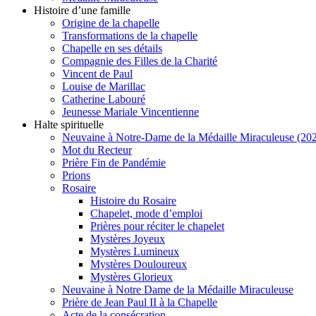
Histoire d’une famille
Origine de la chapelle
Transformations de la chapelle
Chapelle en ses détails
Compagnie des Filles de la Charité
Vincent de Paul
Louise de Marillac
Catherine Labouré
Jeunesse Mariale Vincentienne
Halte spirituelle
Neuvaine à Notre-Dame de la Médaille Miraculeuse (202
Mot du Recteur
Prière Fin de Pandémie
Prions
Rosaire
Histoire du Rosaire
Chapelet, mode d’emploi
Prières pour réciter le chapelet
Mystères Joyeux
Mystères Lumineux
Mystères Douloureux
Mystères Glorieux
Neuvaine à Notre Dame de la Médaille Miraculeuse
Prière de Jean Paul II à la Chapelle
Acte de la consécration