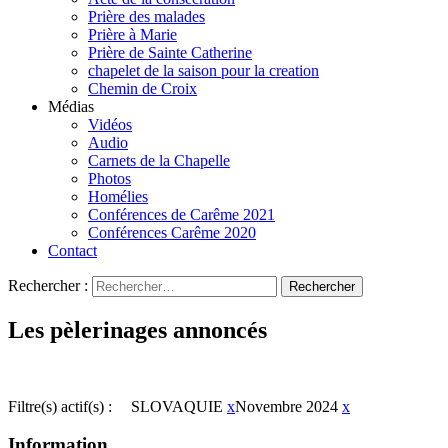
Prière des malades
Prière à Marie
Prière de Sainte Catherine
chapelet de la saison pour la creation
Chemin de Croix
Médias
Vidéos
Audio
Carnets de la Chapelle
Photos
Homélies
Conférences de Carême 2021
Conférences Carême 2020
Contact
Rechercher :
Les pèlerinages annoncés
Filtre(s) actif(s) :
SLOVAQUIE
x
Novembre 2024
x
Information