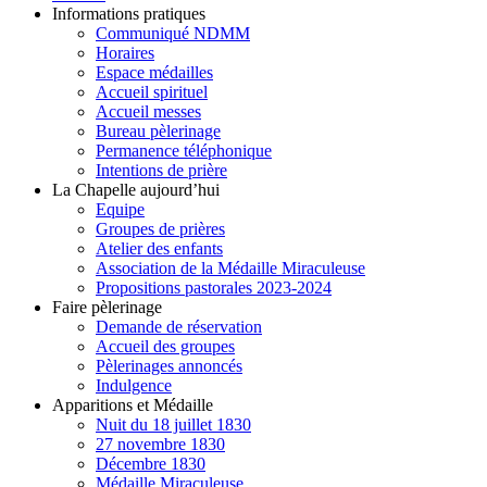
Informations pratiques
Communiqué NDMM
Horaires
Espace médailles
Accueil spirituel
Accueil messes
Bureau pèlerinage
Permanence téléphonique
Intentions de prière
La Chapelle aujourd’hui
Equipe
Groupes de prières
Atelier des enfants
Association de la Médaille Miraculeuse
Propositions pastorales 2023-2024
Faire pèlerinage
Demande de réservation
Accueil des groupes
Pèlerinages annoncés
Indulgence
Apparitions et Médaille
Nuit du 18 juillet 1830
27 novembre 1830
Décembre 1830
Médaille Miraculeuse