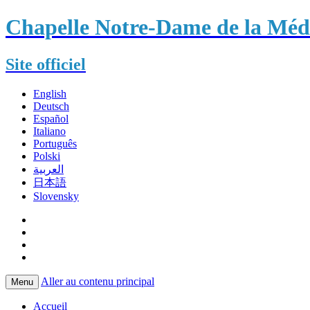
Chapelle Notre-Dame de la Méda
Site officiel
English
Deutsch
Español
Italiano
Português
Polski
العربية
日本語
Slovensky
Aller au contenu principal
Menu
Accueil