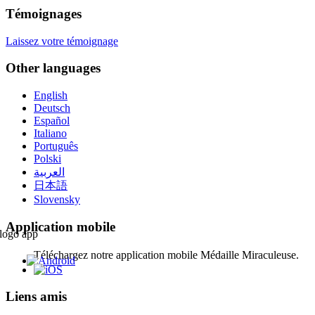
Témoignages
Laissez votre témoignage
Other languages
English
Deutsch
Español
Italiano
Português
Polski
العربية
日本語
Slovensky
Application mobile
Téléchargez notre application mobile Médaille Miraculeuse.
Liens amis