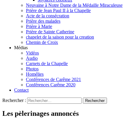
Neuvaine à Notre Dame de la Médaille Miraculeuse
Prière de Jean Paul II à la Chapelle
Acte de la consécration
Prière des malades
Prière à Marie
Prière de Sainte Catherine
chapelet de la saison pour la creation
Chemin de Croix
Médias
Vidéos
Audio
Carnets de la Chapelle
Photos
Homélies
Conférences de Carême 2021
Conférences Carême 2020
Contact
Rechercher :
Les pèlerinages annoncés