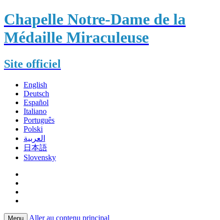
Chapelle Notre-Dame de la
Médaille Miraculeuse
Site officiel
English
Deutsch
Español
Italiano
Português
Polski
العربية
日本語
Slovensky
Aller au contenu principal
Menu