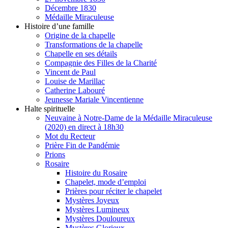
Décembre 1830
Médaille Miraculeuse
Histoire d’une famille
Origine de la chapelle
Transformations de la chapelle
Chapelle en ses détails
Compagnie des Filles de la Charité
Vincent de Paul
Louise de Marillac
Catherine Labouré
Jeunesse Mariale Vincentienne
Halte spirituelle
Neuvaine à Notre-Dame de la Médaille Miraculeuse
(2020) en direct à 18h30
Mot du Recteur
Prière Fin de Pandémie
Prions
Rosaire
Histoire du Rosaire
Chapelet, mode d’emploi
Prières pour réciter le chapelet
Mystères Joyeux
Mystères Lumineux
Mystères Douloureux
Mystères Glorieux