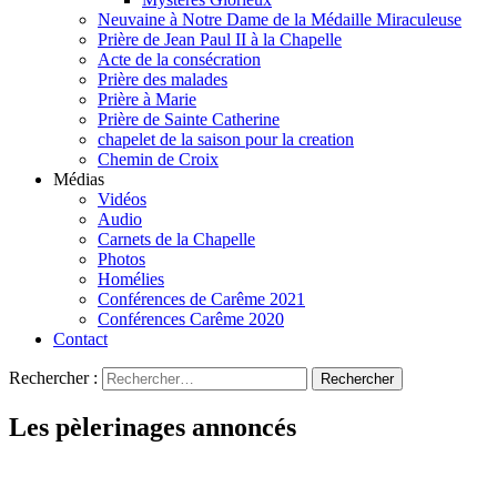
Neuvaine à Notre Dame de la Médaille Miraculeuse
Prière de Jean Paul II à la Chapelle
Acte de la consécration
Prière des malades
Prière à Marie
Prière de Sainte Catherine
chapelet de la saison pour la creation
Chemin de Croix
Médias
Vidéos
Audio
Carnets de la Chapelle
Photos
Homélies
Conférences de Carême 2021
Conférences Carême 2020
Contact
Rechercher :
Les pèlerinages annoncés