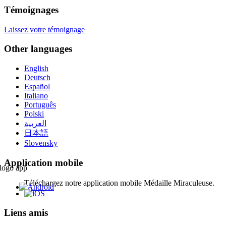
Témoignages
Laissez votre témoignage
Other languages
English
Deutsch
Español
Italiano
Português
Polski
العربية
日本語
Slovensky
Application mobile
Téléchargez notre application mobile Médaille Miraculeuse.
Liens amis