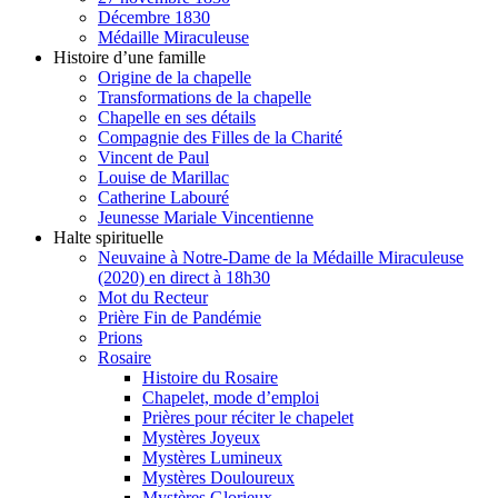
Décembre 1830
Médaille Miraculeuse
Histoire d’une famille
Origine de la chapelle
Transformations de la chapelle
Chapelle en ses détails
Compagnie des Filles de la Charité
Vincent de Paul
Louise de Marillac
Catherine Labouré
Jeunesse Mariale Vincentienne
Halte spirituelle
Neuvaine à Notre-Dame de la Médaille Miraculeuse
(2020) en direct à 18h30
Mot du Recteur
Prière Fin de Pandémie
Prions
Rosaire
Histoire du Rosaire
Chapelet, mode d’emploi
Prières pour réciter le chapelet
Mystères Joyeux
Mystères Lumineux
Mystères Douloureux
Mystères Glorieux