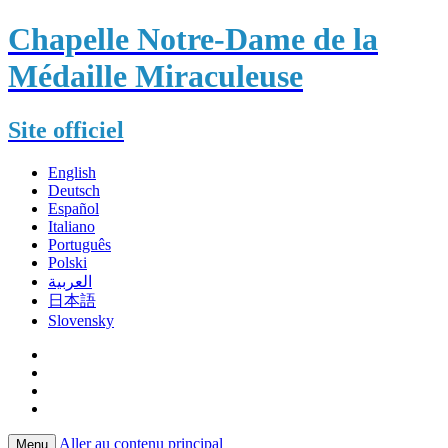
Chapelle Notre-Dame de la
Médaille Miraculeuse
Site officiel
English
Deutsch
Español
Italiano
Português
Polski
العربية
日本語
Slovensky
Aller au contenu principal
Menu