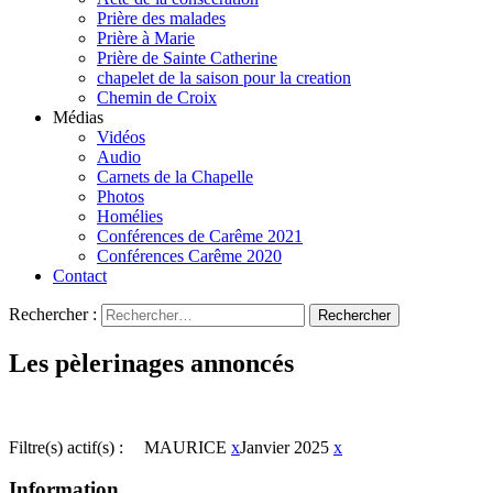
Prière des malades
Prière à Marie
Prière de Sainte Catherine
chapelet de la saison pour la creation
Chemin de Croix
Médias
Vidéos
Audio
Carnets de la Chapelle
Photos
Homélies
Conférences de Carême 2021
Conférences Carême 2020
Contact
Rechercher :
Les pèlerinages annoncés
Filtre(s) actif(s) :
MAURICE
x
Janvier 2025
x
Information