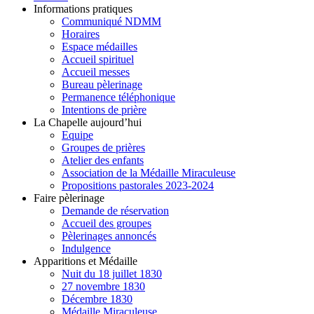
Informations pratiques
Communiqué NDMM
Horaires
Espace médailles
Accueil spirituel
Accueil messes
Bureau pèlerinage
Permanence téléphonique
Intentions de prière
La Chapelle aujourd’hui
Equipe
Groupes de prières
Atelier des enfants
Association de la Médaille Miraculeuse
Propositions pastorales 2023-2024
Faire pèlerinage
Demande de réservation
Accueil des groupes
Pèlerinages annoncés
Indulgence
Apparitions et Médaille
Nuit du 18 juillet 1830
27 novembre 1830
Décembre 1830
Médaille Miraculeuse