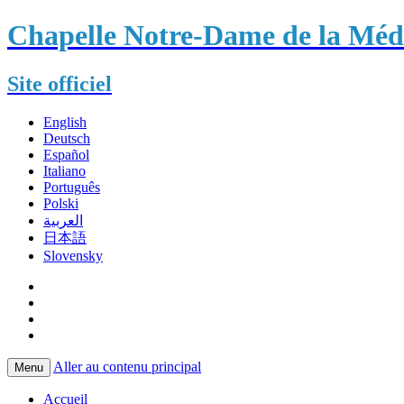
Chapelle Notre-Dame de la Méda
Site officiel
English
Deutsch
Español
Italiano
Português
Polski
العربية
日本語
Slovensky
Aller au contenu principal
Menu
Accueil