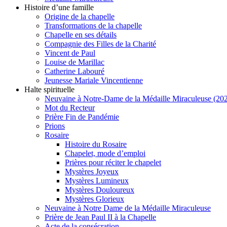
Histoire d’une famille
Origine de la chapelle
Transformations de la chapelle
Chapelle en ses détails
Compagnie des Filles de la Charité
Vincent de Paul
Louise de Marillac
Catherine Labouré
Jeunesse Mariale Vincentienne
Halte spirituelle
Neuvaine à Notre-Dame de la Médaille Miraculeuse (202
Mot du Recteur
Prière Fin de Pandémie
Prions
Rosaire
Histoire du Rosaire
Chapelet, mode d’emploi
Prières pour réciter le chapelet
Mystères Joyeux
Mystères Lumineux
Mystères Douloureux
Mystères Glorieux
Neuvaine à Notre Dame de la Médaille Miraculeuse
Prière de Jean Paul II à la Chapelle
Acte de la consécration